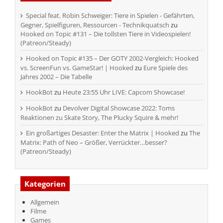
Special feat. Robin Schweiger: Tiere in Spielen - Gefährten,
Gegner, Spielfiguren, Ressourcen - Technikquatsch
zu
Hooked on Topic #131 – Die tollsten Tiere in Videospielen!
(Patreon/Steady)
Hooked on Topic #135 – Der GOTY 2002-Vergleich: Hooked
vs. ScreenFun vs. GameStar! | Hooked
zu
Eure Spiele des
Jahres 2002 – Die Tabelle
HookBot
zu
Heute 23:55 Uhr LIVE: Capcom Showcase!
HookBot
zu
Devolver Digital Showcase 2022: Toms
Reaktionen zu Skate Story, The Plucky Squire & mehr!
Ein großartiges Desaster: Enter the Matrix | Hooked
zu
The
Matrix: Path of Neo – Größer, Verrückter…besser?
(Patreon/Steady)
Kategorien
Allgemein
Filme
Games