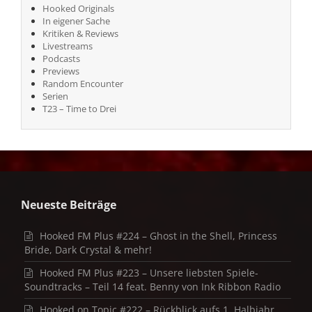
Hooked Originals
In eigener Sache
Kritiken & Reviews
Livestreams
Podcasts
Previews
Random Encounter
Serien
T23 – Time to Drei
Neueste Beiträge
Hooked FM Plus #224 – Ghost in the Shell, Princess
Bride, Dark Crystal & mehr!
Hooked FM Plus #223 – Unsere liebsten Spiele-
Soundtracks – Teil 14 feat. Benny von Ink Ribbon Radio
Hooked on Topic #222 – Rückblick aufs 1. Halbjahr