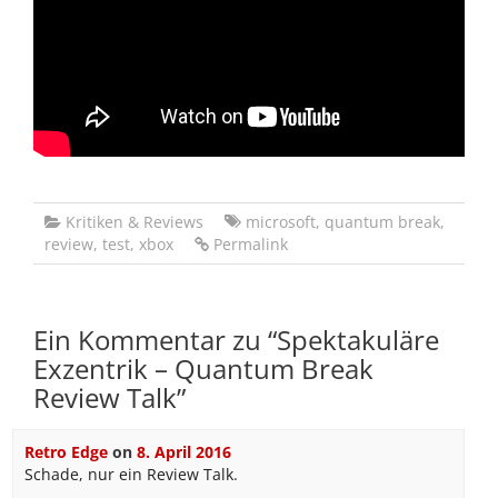
Kritiken & Reviews
microsoft
,
quantum break
,
review
,
test
,
xbox
Permalink
Ein Kommentar zu “
Spektakuläre
Exzentrik – Quantum Break
Review Talk
”
Retro Edge
on
8. April 2016
Schade, nur ein Review Talk.