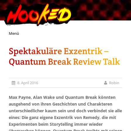
Skip
Menü
to
content
Spektakuläre Exzentrik –
Unterstützt Hooked!
Quantum Break Review Talk
Exklusiv für Supporter*innen
8. April 2016
Robin
Impressum
Max Payne, Alan Wake und Quantum Break könnten
Jobs
ausgehend von ihren Geschichten und Charakteren
unterschiedlicher kaum sein und doch verbindet sie alle
eines: Die ganz eigene Exzentrik von Remedy, die mit
Discord
Experimenten beim Storytelling immer wieder
überraschen können. Quantum Break treibts mit seinen