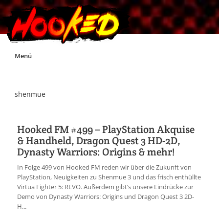
Skip
Menü
to
content
Unterstützt Hooked!
shenmue
Exklusiv für Supporter*innen
Hooked FM #499 – PlayStation Akquise
& Handheld, Dragon Quest 3 HD-2D,
Impressum
Dynasty Warriors: Origins & mehr!
In Folge 499 von Hooked FM reden wir über die Zukunft von
Jobs
PlayStation, Neuigkeiten zu Shenmue 3 und das frisch enthüllte
Virtua Fighter 5: REVO. Außerdem gibt’s unsere Eindrücke zur
Demo von Dynasty Warriors: Origins und Dragon Quest 3 2D-
Discord
H...