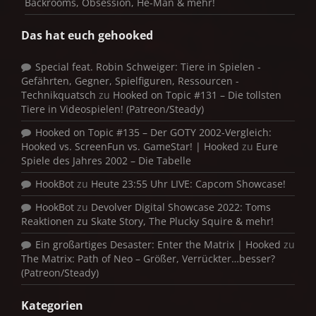
Backrooms, Obsession, He-Man & mehr!
Das hat euch gehooked
Special feat. Robin Schweiger: Tiere in Spielen -
Gefährten, Gegner, Spielfiguren, Ressourcen -
Technikquatsch
zu
Hooked on Topic #131 – Die tollsten
Tiere in Videospielen! (Patreon/Steady)
Hooked on Topic #135 – Der GOTY 2002-Vergleich:
Hooked vs. ScreenFun vs. GameStar! | Hooked
zu
Eure
Spiele des Jahres 2002 – Die Tabelle
HookBot
zu
Heute 23:55 Uhr LIVE: Capcom Showcase!
HookBot
zu
Devolver Digital Showcase 2022: Toms
Reaktionen zu Skate Story, The Plucky Squire & mehr!
Ein großartiges Desaster: Enter the Matrix | Hooked
zu
The Matrix: Path of Neo – Größer, Verrückter…besser?
(Patreon/Steady)
Kategorien