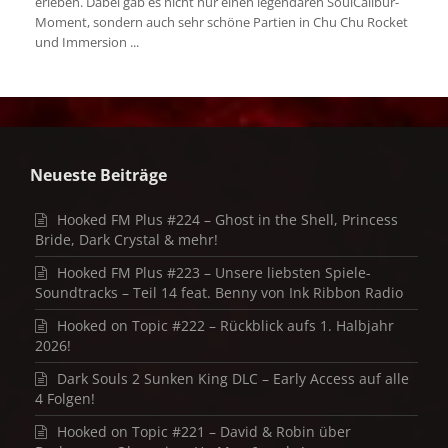
erleben. Dabei gab es nicht nur einen legendären SoulCalibur-
Moment, sondern auch sehr schöne Partien in Chu Chu Rocket
und Immersion ...
Neueste Beiträge
Hooked FM Plus #224 – Ghost in the Shell, Princess
Bride, Dark Crystal & mehr!
Hooked FM Plus #223 – Unsere liebsten Spiele-
Soundtracks – Teil 14 feat. Benny von Ink Ribbon Radio
Hooked on Topic #222 – Rückblick aufs 1. Halbjahr
2026!
Dark Souls 2 Sunken King DLC – Early Access auf alle
4 Folgen!
Hooked on Topic #221 – David & Robin über