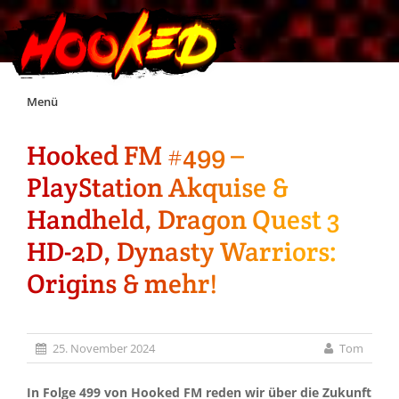
Skip
Menü
to
content
Hooked FM #499 –
Unterstützt Hooked!
PlayStation Akquise &
Exklusiv für Supporter*innen
Handheld, Dragon Quest 3
HD-2D, Dynasty Warriors:
Impressum
Origins & mehr!
Jobs
25. November 2024
Tom
Discord
In Folge 499 von Hooked FM reden wir über die Zukunft