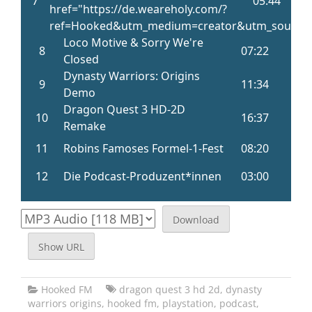
Download
Show URL
Hooked FM
dragon quest 3 hd 2d
,
dynasty
warriors origins
,
hooked fm
,
playstation
,
podcast
,