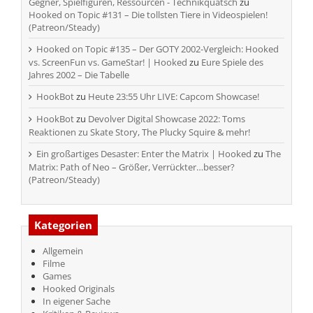
Gegner, Spielfiguren, Ressourcen - Technikquatsch
zu
Hooked on Topic #131 – Die tollsten Tiere in Videospielen!
(Patreon/Steady)
Hooked on Topic #135 – Der GOTY 2002-Vergleich: Hooked
vs. ScreenFun vs. GameStar! | Hooked
zu
Eure Spiele des
Jahres 2002 – Die Tabelle
HookBot
zu
Heute 23:55 Uhr LIVE: Capcom Showcase!
HookBot
zu
Devolver Digital Showcase 2022: Toms
Reaktionen zu Skate Story, The Plucky Squire & mehr!
Ein großartiges Desaster: Enter the Matrix | Hooked
zu
The
Matrix: Path of Neo – Größer, Verrückter…besser?
(Patreon/Steady)
Kategorien
Allgemein
Filme
Games
Hooked Originals
In eigener Sache