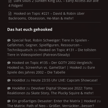
Dark Souls 2 Sunken King DLC – Early Access auf alle
4 Folgen!
Hooked on Topic #221 – David & Robin über
Backrooms, Obsession, He-Man & mehr!
Das hat euch gehooked
Special feat. Robin Schweiger: Tiere in Spielen -
Gefährten, Gegner, Spielfiguren, Ressourcen -
Technikquatsch
zu
Hooked on Topic #131 – Die tollsten
Tiere in Videospielen! (Patreon/Steady)
Hooked on Topic #135 – Der GOTY 2002-Vergleich:
Hooked vs. ScreenFun vs. GameStar! | Hooked
zu
Eure
Spiele des Jahres 2002 – Die Tabelle
HookBot
zu
Heute 23:55 Uhr LIVE: Capcom Showcase!
HookBot
zu
Devolver Digital Showcase 2022: Toms
Reaktionen zu Skate Story, The Plucky Squire & mehr!
Ein großartiges Desaster: Enter the Matrix | Hooked
zu
The Matrix: Path of Neo – Größer, Verrückter…besser?