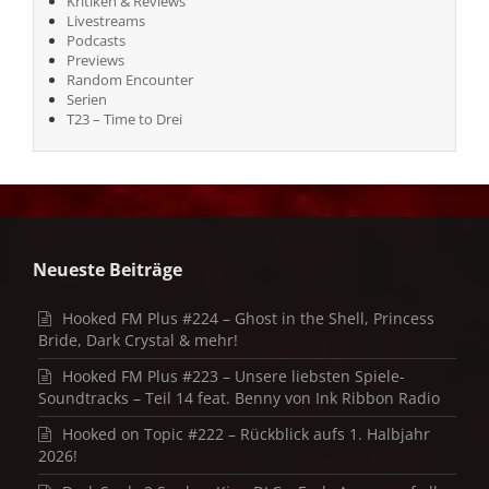
Kritiken & Reviews
Livestreams
Podcasts
Previews
Random Encounter
Serien
T23 – Time to Drei
Neueste Beiträge
Hooked FM Plus #224 – Ghost in the Shell, Princess
Bride, Dark Crystal & mehr!
Hooked FM Plus #223 – Unsere liebsten Spiele-
Soundtracks – Teil 14 feat. Benny von Ink Ribbon Radio
Hooked on Topic #222 – Rückblick aufs 1. Halbjahr
2026!