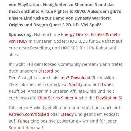
von PlayStation, Neuigkeiten zu Shenmue 3 und das
frisch enthüllte Virtua Fighter 5: REVO. Außerdem gibt’s
unsere Eindrücke zur Demo von Dynasty Warriors:
Origins und Dragon Quest 3 2D-HD. Viel Spaß!
Sponsoring:
Holt euch die
Energy-Drinks, Eistees & mehr
von HOLY
mit unseren Codes: HOOKED5 für 5€ Rabatt auf
eure erste Bestellung und HOOKED für 10% Rabatt auf
alles.
Ihr wollt Teil der Hooked-Community werden? Dann tretet
doch unserem
Discord
bei!
Den Cast gibt es auch als
.mp3-Download
(Rechtsklick –
Ziel/Link speichern unter), auf
Spotify
und auf
iTunes
.
Kauft bei Amazon mit unseren Affiliate-Links und holt
euch etwa die
Xbox Series S oder X
oder die
PlayStation 5
!
Falls euch Hooked gefällt, dann unterstützt uns doch auf
Patreon.com/hooked
oder
Steady
und gebt dem Podcast
auf
iTunes
eine positive Bewertung – wir sind für jeden
Support dankbar!