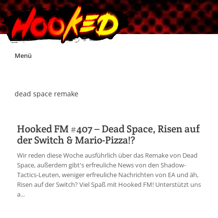
Skip
Menü
to
content
Unterstützt Hooked!
dead space remake
Exklusiv für Supporter*innen
Hooked FM #407 – Dead Space, Risen auf
der Switch & Mario-Pizza!?
Impressum
Wir reden diese Woche ausführlich über das Remake von Dead
Space, außerdem gibt's erfreuliche News von den Shadow-
Jobs
Tactics-Leuten, weniger erfreuliche Nachrichten von EA und äh,
Risen auf der Switch? Viel Spaß mit Hooked FM! Unterstützt uns
a...
Discord