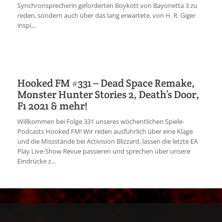
Synchronsprecherin geforderten Boykott von Bayonetta 3 zu
reden, sondern auch über das lang erwartete, von H. R. Giger
inspi...
Hooked FM #331 – Dead Space Remake,
Monster Hunter Stories 2, Death’s Door,
F1 2021 & mehr!
Willkommen bei Folge 331 unseres wöchentlichen Spiele-
Podcasts Hooked FM! Wir reden ausführlich über eine Klage
und die Missstände bei Activision Blizzard, lassen die letzte EA
Play Live-Show Revue passieren und sprechen über unsere
Eindrücke z...