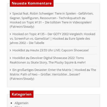
Neueste Kommentare
Special feat. Robin Schweiger: Tiere in Spielen - Gefährten,
Gegner, Spielfiguren, Ressourcen - Technikquatsch
zu
Hooked on Topic #131 – Die tollsten Tiere in Videospielen!
(Patreon/Steady)
Hooked on Topic #135 – Der GOTY 2002-Vergleich: Hooked
vs. ScreenFun vs. GameStar! | Hooked
zu
Eure Spiele des
Jahres 2002 – Die Tabelle
HookBot
zu
Heute 23:55 Uhr LIVE: Capcom Showcase!
HookBot
zu
Devolver Digital Showcase 2022: Toms
Reaktionen zu Skate Story, The Plucky Squire & mehr!
Ein großartiges Desaster: Enter the Matrix | Hooked
zu
The
Matrix: Path of Neo – Größer, Verrückter…besser?
(Patreon/Steady)
Kategorien
Allgemein