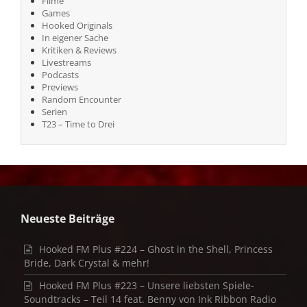
Filme
Games
Hooked Originals
In eigener Sache
Kritiken & Reviews
Livestreams
Podcasts
Previews
Random Encounter
Serien
T23 – Time to Drei
Neueste Beiträge
Hooked FM Plus #224 – Ghost in the Shell, Princess
Bride, Dark Crystal & mehr!
Hooked FM Plus #223 – Unsere liebsten Spiele-
Soundtracks – Teil 14 feat. Benny von Ink Ribbon Radio