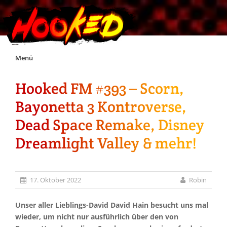
Skip
Menü
to
content
Hooked FM #393 – Scorn,
Unterstützt Hooked!
Bayonetta 3 Kontroverse,
Exklusiv für Supporter*innen
Dead Space Remake, Disney
Dreamlight Valley & mehr!
Impressum
Jobs
17. Oktober 2022
Robin
Discord
Unser aller Lieblings-David David Hain besucht uns mal
wieder, um nicht nur ausführlich über den von