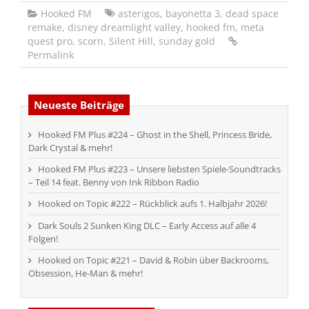
Hooked FM
asterigos
,
bayonetta 3
,
dead space
remake
,
disney dreamlight valley
,
hooked fm
,
meta
quest pro
,
scorn
,
Silent Hill
,
sunday gold
Permalink
Neueste Beiträge
Hooked FM Plus #224 – Ghost in the Shell, Princess Bride,
Dark Crystal & mehr!
Hooked FM Plus #223 – Unsere liebsten Spiele-Soundtracks
– Teil 14 feat. Benny von Ink Ribbon Radio
Hooked on Topic #222 – Rückblick aufs 1. Halbjahr 2026!
Dark Souls 2 Sunken King DLC – Early Access auf alle 4
Folgen!
Hooked on Topic #221 – David & Robin über Backrooms,
Obsession, He-Man & mehr!