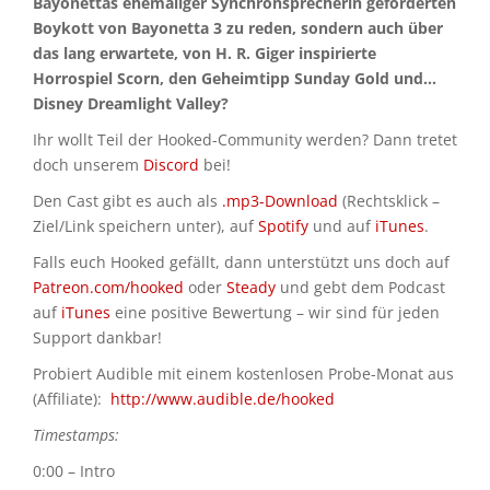
Bayonettas ehemaliger Synchronsprecherin geforderten
Boykott von Bayonetta 3 zu reden, sondern auch über
das lang erwartete, von H. R. Giger inspirierte
Horrospiel Scorn, den Geheimtipp Sunday Gold und…
Disney Dreamlight Valley?
Ihr wollt Teil der Hooked-Community werden? Dann tretet
doch unserem
Discord
bei!
Den Cast gibt es auch als
.mp3-Download
(Rechtsklick –
Ziel/Link speichern unter), auf
Spotify
und auf
iTunes
.
Falls euch Hooked gefällt, dann unterstützt uns doch auf
Patreon.com/hooked
oder
Steady
und gebt dem Podcast
auf
iTunes
eine positive Bewertung – wir sind für jeden
Support dankbar!
Probiert Audible mit einem kostenlosen Probe-Monat aus
(Affiliate):
http://www.audible.de/hooked
Timestamps:
0:00 – Intro