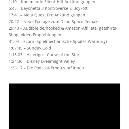
1:10 – Kommende Silent-Hill-Ankündigungen
5:45 – Bayonetta 3 Kontroverse & Boykott
17:41 – Meta Quest Pro Ankündigungen
20:22 – Neue Footage zum Dead Space Remake
29:40 – Audible.de/hooked & Amazon-Affiliate, getshirts-
Shop, Video-Empfehlungen
31:04 – Scorn (Spielmechanische Spoiler-Warnung)
1:07:45 – Sunday Gold
1:15:03 – Asterigos: Curse of the Stars
1:24:36 – Disney Dreamlight Valley
1:36:17 – Die Podcast-Produzent*innen