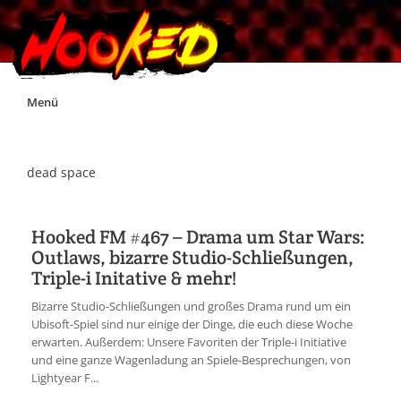
Skip
Menü
to
content
Unterstützt Hooked!
dead space
Exklusiv für Supporter*innen
Hooked FM #467 – Drama um Star Wars:
Outlaws, bizarre Studio-Schließungen,
Impressum
Triple-i Initative & mehr!
Bizarre Studio-Schließungen und großes Drama rund um ein
Jobs
Ubisoft-Spiel sind nur einige der Dinge, die euch diese Woche
erwarten. Außerdem: Unsere Favoriten der Triple-i Initiative
und eine ganze Wagenladung an Spiele-Besprechungen, von
Discord
Lightyear F...