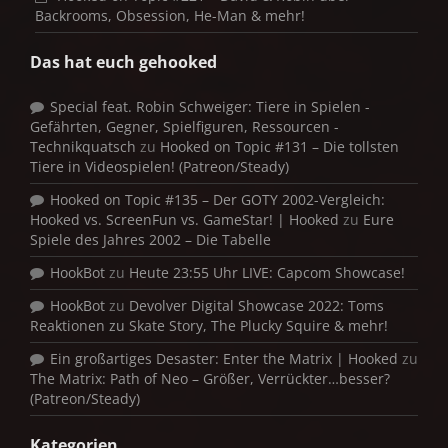
Backrooms, Obsession, He-Man & mehr!
Das hat euch gehooked
Special feat. Robin Schweiger: Tiere in Spielen -
Gefährten, Gegner, Spielfiguren, Ressourcen -
Technikquatsch
zu
Hooked on Topic #131 – Die tollsten
Tiere in Videospielen! (Patreon/Steady)
Hooked on Topic #135 – Der GOTY 2002-Vergleich:
Hooked vs. ScreenFun vs. GameStar! | Hooked
zu
Eure
Spiele des Jahres 2002 – Die Tabelle
HookBot
zu
Heute 23:55 Uhr LIVE: Capcom Showcase!
HookBot
zu
Devolver Digital Showcase 2022: Toms
Reaktionen zu Skate Story, The Plucky Squire & mehr!
Ein großartiges Desaster: Enter the Matrix | Hooked
zu
The Matrix: Path of Neo – Größer, Verrückter…besser?
(Patreon/Steady)
Kategorien