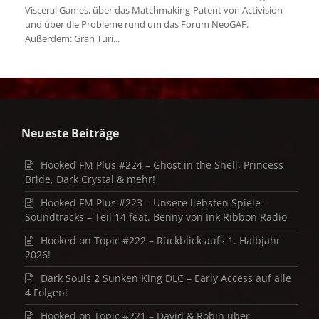
Visceral Games, über das Matchmaking-Patent von Activision
und über die Probleme rund um das Forum NeoGAF.
Außerdem: Gran Turi...
Neueste Beiträge
Hooked FM Plus #224 – Ghost in the Shell, Princess
Bride, Dark Crystal & mehr!
Hooked FM Plus #223 – Unsere liebsten Spiele-
Soundtracks – Teil 14 feat. Benny von Ink Ribbon Radio
Hooked on Topic #222 – Rückblick aufs 1. Halbjahr
2026!
Dark Souls 2 Sunken King DLC – Early Access auf alle
4 Folgen!
Hooked on Topic #221 – David & Robin über