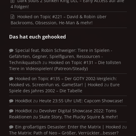
Dark Souls 2 Sunken King DLC – Early Access auf alle
4 Folgen!
Hooked on Topic #221 – David & Robin über
Backrooms, Obsession, He-Man & mehr!
Das hat euch gehooked
Special feat. Robin Schweiger: Tiere in Spielen -
Gefährten, Gegner, Spielfiguren, Ressourcen -
Technikquatsch
zu
Hooked on Topic #131 – Die tollsten
Tiere in Videospielen! (Patreon/Steady)
Hooked on Topic #135 – Der GOTY 2002-Vergleich:
Hooked vs. ScreenFun vs. GameStar! | Hooked
zu
Eure
Spiele des Jahres 2002 – Die Tabelle
HookBot
zu
Heute 23:55 Uhr LIVE: Capcom Showcase!
HookBot
zu
Devolver Digital Showcase 2022: Toms
Reaktionen zu Skate Story, The Plucky Squire & mehr!
Ein großartiges Desaster: Enter the Matrix | Hooked
zu
The Matrix: Path of Neo – Größer, Verrückter…besser?