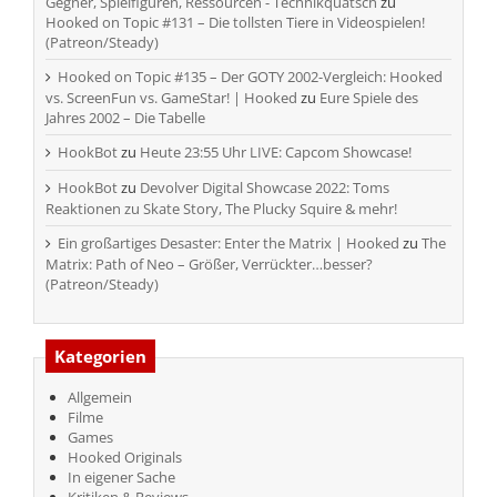
Gegner, Spielfiguren, Ressourcen - Technikquatsch
zu
Hooked on Topic #131 – Die tollsten Tiere in Videospielen!
(Patreon/Steady)
Hooked on Topic #135 – Der GOTY 2002-Vergleich: Hooked
vs. ScreenFun vs. GameStar! | Hooked
zu
Eure Spiele des
Jahres 2002 – Die Tabelle
HookBot
zu
Heute 23:55 Uhr LIVE: Capcom Showcase!
HookBot
zu
Devolver Digital Showcase 2022: Toms
Reaktionen zu Skate Story, The Plucky Squire & mehr!
Ein großartiges Desaster: Enter the Matrix | Hooked
zu
The
Matrix: Path of Neo – Größer, Verrückter…besser?
(Patreon/Steady)
Kategorien
Allgemein
Filme
Games
Hooked Originals
In eigener Sache
Kritiken & Reviews