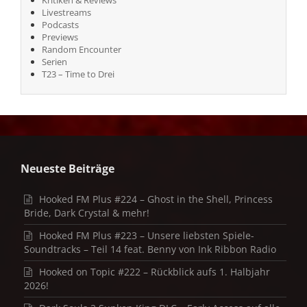
Livestreams
Podcasts
Previews
Random Encounter
Serien
T23 – Time to Drei
Neueste Beiträge
Hooked FM Plus #224 – Ghost in the Shell, Princess
Bride, Dark Crystal & mehr!
Hooked FM Plus #223 – Unsere liebsten Spiele-
Soundtracks – Teil 14 feat. Benny von Ink Ribbon Radio
Hooked on Topic #222 – Rückblick aufs 1. Halbjahr
2026!