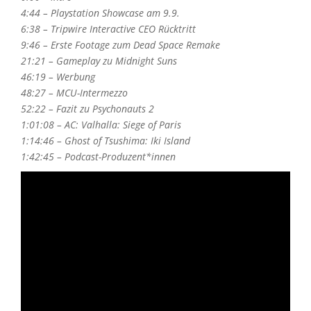
4:44 – Playstation Showcase am 9.9.
6:38 – Tripwire Interactive CEO Rücktritt
9:46 – Erste Footage zum Dead Space Remake
21:21 – Gameplay zu Midnight Suns
46:19 – Werbung
48:27 – MCU-Intermezzo
52:22 – Fazit zu Psychonauts 2
1:01:08 – AC: Valhalla: Siege of Paris
1:14:46 – Ghost of Tsushima: Iki Island
1:42:45 – Podcast-Produzent*innen