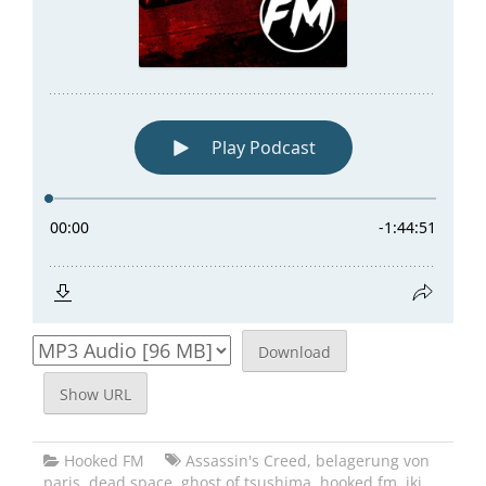
Download
Show URL
Hooked FM
Assassin's Creed
,
belagerung von
paris
,
dead space
,
ghost of tsushima
,
hooked fm
,
iki