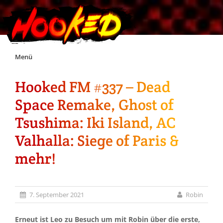
Skip
Menü
to
content
Hooked FM #337 – Dead
Unterstützt Hooked!
Space Remake, Ghost of
Exklusiv für Supporter*innen
Tsushima: Iki Island, AC
Valhalla: Siege of Paris &
Impressum
mehr!
Jobs
7. September 2021
Robin
Discord
Erneut ist Leo zu Besuch um mit Robin über die erste,