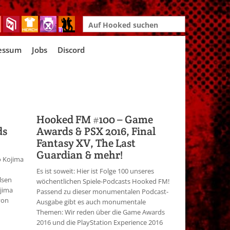
Search
for:
essum
Jobs
Discord
Hooked FM #100 – Game
ds
Awards & PSX 2016, Final
Fantasy XV, The Last
Guardian & mehr!
o Kojima
Es ist soweit: Hier ist Folge 100 unseres
lsen
wöchentlichen Spiele-Podcasts Hooked FM!
ojima
Passend zu dieser monumentalen Podcast-
von
Ausgabe gibt es auch monumentale
Themen: Wir reden über die Game Awards
2016 und die PlayStation Experience 2016