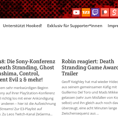
Skip
Unterstützt Hooked!
Exklusiv für Supporter*innen
Impr
to
content
18: Die Sony-Konferenz
Robin reagiert: Death
eath Stranding, Ghost
Stranding Game Awar
ushima, Control,
Trailer
ent Evil 2 & mehr!
Geoff Keighley hat mal wieder Hide
aus seinem gemeinsamen Käfig mit
nem sehr merkwürdigen Beginn
Guillermo Del Toro und Mads Mikke
ony auf ihrer PlayStation-Konferenz
gelassen (sehr zum Misfallen von K
 richtig los mit einer Ankündigung
selbst) und ihn gleich auch noch da
 anderen – hier ist die Aufzeichnung
überzeugt, eine acht Minuten lange
Streams! Zur E3-Playlist auf
Zwischensequenz aus ...
 Zu Leos Twitch-Kanal ZeGerma...