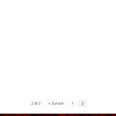
2 of 2
« Zurück
1
2