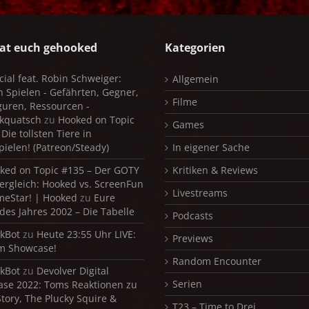
at euch gehooked
Kategorien
cial feat. Robin Schweiger:
Allgemein
in Spielen - Gefährten, Gegner,
Filme
iguren, Ressourcen -
kquatsch
zu
Hooked on Topic
Games
Die tollsten Tiere in
pielen! (Patreon/Steady)
In eigener Sache
ked on Topic #135 – Der GOTY
Kritiken & Reviews
ergleich: Hooked vs. ScreenFun
Livestreams
meStar! | Hooked
zu
Eure
 des Jahres 2002 – Die Tabelle
Podcasts
kBot
zu
Heute 23:55 Uhr LIVE:
Previews
m Showcase!
Random Encounter
kBot
zu
Devolver Digital
Serien
se 2022: Toms Reaktionen zu
Story, The Plucky Squire &
T23 – Time to Drei