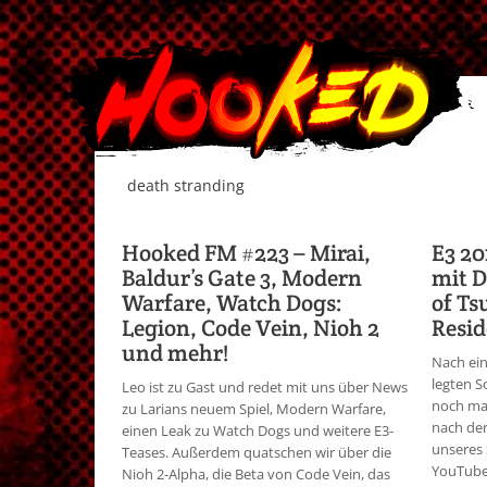
death stranding
Hooked FM #223 – Mirai,
E3 20
Baldur’s Gate 3, Modern
mit D
Warfare, Watch Dogs:
of Ts
Legion, Code Vein, Nioh 2
Resid
und mehr!
Nach ei
legten S
Leo ist zu Gast und redet mit uns über News
noch mal
zu Larians neuem Spiel, Modern Warfare,
nach der
einen Leak zu Watch Dogs und weitere E3-
unseres 
Teases. Außerdem quatschen wir über die
YouTube.
Nioh 2-Alpha, die Beta von Code Vein, das