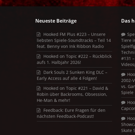
Neueste Beiträge
Das h
Hooked FM Plus #223 – Unsere
Spe
liebsten Spiele-Soundtracks – Teil 14
Tiere 
feat. Benny von Ink Ribbon Radio
Spielf
Techni
Hooked on Topic #222 – Rückblick
#131 – 
aufs 1. Halbjahr 2026!
Videos
Dark Souls 2 Sunken King DLC –
Hoo
Early Access auf alle 4 Folgen!
2002-V
vs. Ga
Hooked on Topic #221 – David &
Spiele
Robin über Backrooms, Obsession,
He-Man & mehr!
Hoo
Capco
Feedback: Eure Fragen für den
nächsten Feedback-Podcast!
Hoo
Showca
Skate 