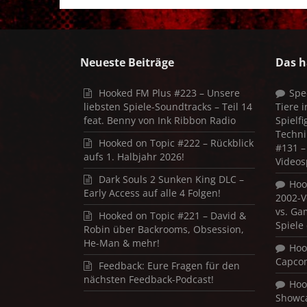
Neueste Beiträge
Das h
Hooked FM Plus #223 – Unsere
Spe
liebsten Spiele-Soundtracks – Teil 14
Tiere 
feat. Benny von Ink Ribbon Radio
Spielf
Techni
Hooked on Topic #222 – Rückblick
#131 – 
aufs 1. Halbjahr 2026!
Videos
Dark Souls 2 Sunken King DLC –
Hoo
Early Access auf alle 4 Folgen!
2002-V
vs. Ga
Hooked on Topic #221 – David &
Spiele
Robin über Backrooms, Obsession,
He-Man & mehr!
Hoo
Capco
Feedback: Eure Fragen für den
nächsten Feedback-Podcast!
Hoo
Showca