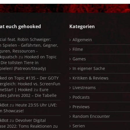
at euch gehooked
Kategorien
cial feat. Robin Schweiger:
Allgemein
in Spielen - Gefährten, Gegner,
Filme
iguren, Ressourcen -
kquatsch
zu
Hooked on Topic
Games
Die tollsten Tiere in
pielen! (Patreon/Steady)
In eigener Sache
ked on Topic #135 – Der GOTY
Kritiken & Reviews
ergleich: Hooked vs. ScreenFun
Livestreams
meStar! | Hooked
zu
Eure
 des Jahres 2002 – Die Tabelle
Podcasts
kBot
zu
Heute 23:55 Uhr LIVE:
Previews
m Showcase!
Random Encounter
kBot
zu
Devolver Digital
Serien
se 2022: Toms Reaktionen zu