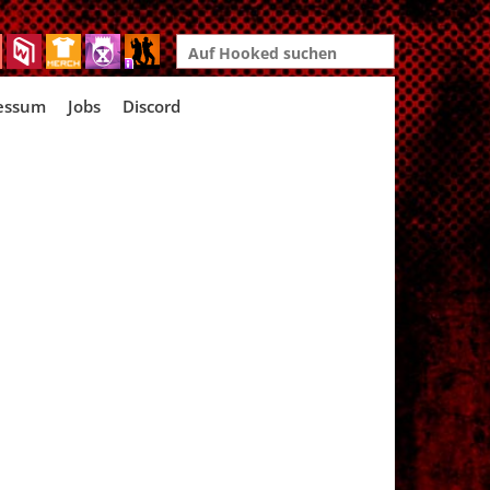
Search
for:
essum
Jobs
Discord