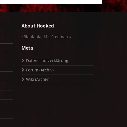
About Hooked
»Blablabla, Mr. Freeman.«
Meta
Datenschutzerklärung
Forum (Archiv)
Wiki (Archiv)