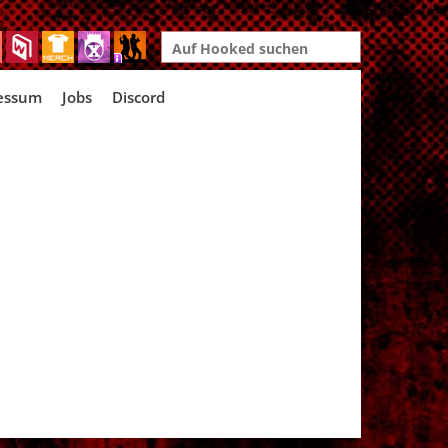
Search
for:
essum
Jobs
Discord