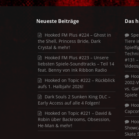
Neueste Beiträge
Das h
Hooked FM Plus #224 – Ghost in
Spe
the Shell, Princess Bride, Dark
Tiere 
Crystal & mehr!
Spielf
Techni
Hooked FM Plus #223 – Unsere
#131 – 
liebsten Spiele-Soundtracks – Teil 14
Videos
feat. Benny von Ink Ribbon Radio
Hoo
Hooked on Topic #222 – Rückblick
2002-V
aufs 1. Halbjahr 2026!
vs. Ga
Spiele
Dark Souls 2 Sunken King DLC –
Early Access auf alle 4 Folgen!
Hoo
Capco
Hooked on Topic #221 – David &
Robin über Backrooms, Obsession,
Hoo
He-Man & mehr!
Showca
Skate 