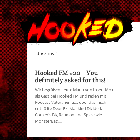
die sims 4
Hooked FM #20 – You
definitely asked for this!
Wir begrüßen heute Manu von Insert Moin
als Gast bei Hooked FM und reden mit
Podcast-Veteranen u.a. über das frisch
enthüllte Deus Ex: Mankind Divided,
Conker's Big Reunion und Spiele wie
MonsterBag....