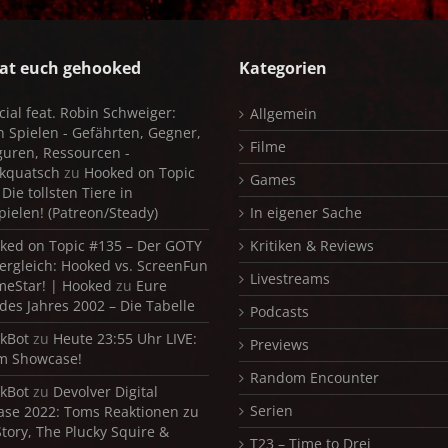
at euch gehooked
Kategorien
cial feat. Robin Schweiger:
Allgemein
in Spielen - Gefährten, Gegner,
Filme
iguren, Ressourcen -
kquatsch
zu
Hooked on Topic
Games
Die tollsten Tiere in
pielen! (Patreon/Steady)
In eigener Sache
ked on Topic #135 – Der GOTY
Kritiken & Reviews
ergleich: Hooked vs. ScreenFun
Livestreams
meStar! | Hooked
zu
Eure
 des Jahres 2002 – Die Tabelle
Podcasts
kBot
zu
Heute 23:55 Uhr LIVE:
Previews
m Showcase!
Random Encounter
kBot
zu
Devolver Digital
Serien
se 2022: Toms Reaktionen zu
Story, The Plucky Squire &
T23 – Time to Drei