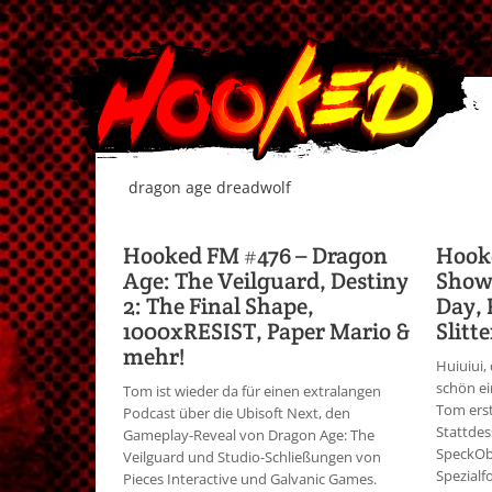
dragon age dreadwolf
Hooked FM #476 – Dragon
Hook
Age: The Veilguard, Destiny
Showc
2: The Final Shape,
Day, 
1000xRESIST, Paper Mario &
Slitt
mehr!
Huiuiui,
schön ei
Tom ist wieder da für einen extralangen
Tom erst
Podcast über die Ubisoft Next, den
Stattdes
Gameplay-Reveal von Dragon Age: The
SpeckObs
Veilguard und Studio-Schließungen von
Spezialf
Pieces Interactive und Galvanic Games.