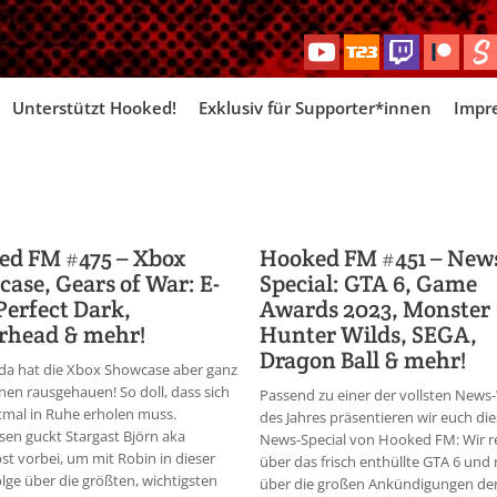
Skip
Unterstützt Hooked!
Exklusiv für Supporter*innen
Impr
to
content
ed FM #475 – Xbox
Hooked FM #451 – New
ase, Gears of War: E-
Special: GTA 6, Game
Perfect Dark,
Awards 2023, Monster
erhead & mehr!
Hunter Wilds, SEGA,
Dragon Ball & mehr!
 da hat die Xbox Showcase aber ganz
nen rausgehauen! So doll, dass sich
Passend zu einer der vollsten New
mal in Ruhe erholen muss.
des Jahres präsentieren wir euch di
sen guckt Stargast Björn aka
News-Special von Hooked FM: Wir 
t vorbei, um mit Robin in dieser
über das frisch enthüllte GTA 6 und 
olge über die größten, wichtigsten
über die großen Ankündigungen de