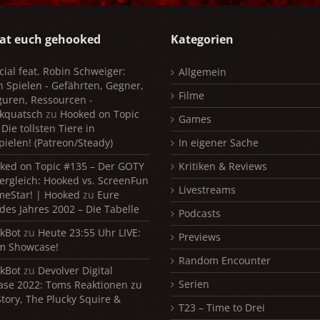
at euch gehooked
Kategorien
cial feat. Robin Schweiger:
Allgemein
in Spielen - Gefährten, Gegner,
Filme
iguren, Ressourcen -
kquatsch
zu
Hooked on Topic
Games
Die tollsten Tiere in
pielen! (Patreon/Steady)
In eigener Sache
ked on Topic #135 – Der GOTY
Kritiken & Reviews
ergleich: Hooked vs. ScreenFun
Livestreams
meStar! | Hooked
zu
Eure
 des Jahres 2002 – Die Tabelle
Podcasts
kBot
zu
Heute 23:55 Uhr LIVE:
Previews
m Showcase!
Random Encounter
kBot
zu
Devolver Digital
Serien
se 2022: Toms Reaktionen zu
Story, The Plucky Squire &
T23 – Time to Drei