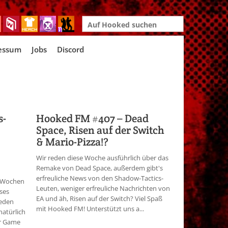
Search
for:
essum
Jobs
Discord
s-
Hooked FM #407 – Dead
Space, Risen auf der Switch
& Mario-Pizza!?
Wir reden diese Woche ausführlich über das
Remake von Dead Space, außerdem gibt's
erfreuliche News von den Shadow-Tactics-
s-Wochen
Leuten, weniger erfreuliche Nachrichten von
eses
EA und äh, Risen auf der Switch? Viel Spaß
reden
mit Hooked FM! Unterstützt uns a...
natürlich
r Game