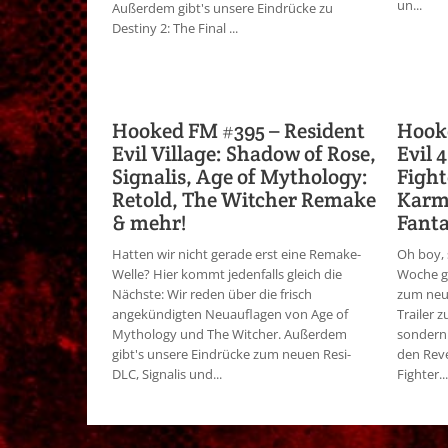
un...
Außerdem gibt's unsere Eindrücke zu
Destiny 2: The Final ...
Hooked FM #395 – Resident
Hooke
Evil Village: Shadow of Rose,
Evil 
Signalis, Age of Mythology:
Fight
Retold, The Witcher Remake
Karme
& mehr!
Fanta
Hatten wir nicht gerade erst eine Remake-
Oh boy, 
Welle? Hier kommt jedenfalls gleich die
Woche ga
Nächste: Wir reden über die frisch
zum neu
angekündigten Neuauflagen von Age of
Trailer
Mythology und The Witcher. Außerdem
sondern 
gibt's unsere Eindrücke zum neuen Resi-
den Reve
DLC, Signalis und...
Fighter...