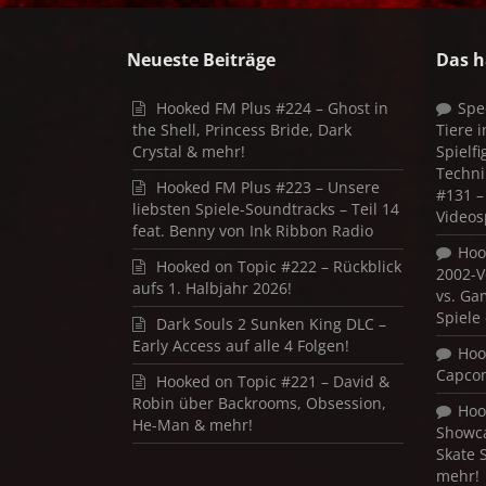
Neueste Beiträge
Das h
Hooked FM Plus #224 – Ghost in
Spe
the Shell, Princess Bride, Dark
Tiere 
Crystal & mehr!
Spielf
Techni
Hooked FM Plus #223 – Unsere
#131 – 
liebsten Spiele-Soundtracks – Teil 14
Videos
feat. Benny von Ink Ribbon Radio
Hoo
Hooked on Topic #222 – Rückblick
2002-V
aufs 1. Halbjahr 2026!
vs. Ga
Spiele
Dark Souls 2 Sunken King DLC –
Early Access auf alle 4 Folgen!
Hoo
Capco
Hooked on Topic #221 – David &
Robin über Backrooms, Obsession,
Hoo
He-Man & mehr!
Showca
Skate 
mehr!