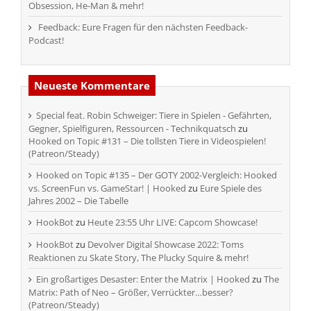
Obsession, He-Man & mehr!
Feedback: Eure Fragen für den nächsten Feedback-
Podcast!
Neueste Kommentare
Special feat. Robin Schweiger: Tiere in Spielen - Gefährten,
Gegner, Spielfiguren, Ressourcen - Technikquatsch
zu
Hooked on Topic #131 – Die tollsten Tiere in Videospielen!
(Patreon/Steady)
Hooked on Topic #135 – Der GOTY 2002-Vergleich: Hooked
vs. ScreenFun vs. GameStar! | Hooked
zu
Eure Spiele des
Jahres 2002 – Die Tabelle
HookBot
zu
Heute 23:55 Uhr LIVE: Capcom Showcase!
HookBot
zu
Devolver Digital Showcase 2022: Toms
Reaktionen zu Skate Story, The Plucky Squire & mehr!
Ein großartiges Desaster: Enter the Matrix | Hooked
zu
The
Matrix: Path of Neo – Größer, Verrückter…besser?
(Patreon/Steady)