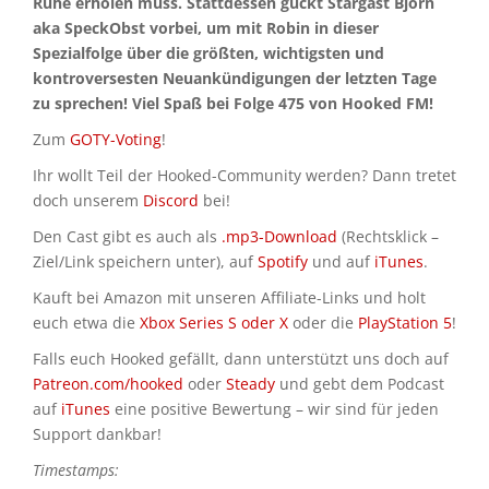
Ruhe erholen muss. Stattdessen guckt Stargast Björn
aka SpeckObst vorbei, um mit Robin in dieser
Spezialfolge über die größten, wichtigsten und
kontroversesten Neuankündigungen der letzten Tage
zu sprechen! Viel Spaß bei Folge 475 von Hooked FM!
Zum
GOTY-Voting
!
Ihr wollt Teil der Hooked-Community werden? Dann tretet
doch unserem
Discord
bei!
Den Cast gibt es auch als
.mp3-Download
(Rechtsklick –
Ziel/Link speichern unter), auf
Spotify
und auf
iTunes
.
Kauft bei Amazon mit unseren Affiliate-Links und holt
euch etwa die
Xbox Series S oder X
oder die
PlayStation 5
!
Falls euch Hooked gefällt, dann unterstützt uns doch auf
Patreon.com/hooked
oder
Steady
und gebt dem Podcast
auf
iTunes
eine positive Bewertung – wir sind für jeden
Support dankbar!
Timestamps: