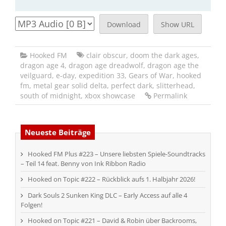
Download
Show URL
Hooked FM
clair obscur
,
doom the dark ages
,
dragon age 4
,
dragon age dreadwolf
,
dragon age the
veilguard
,
e-day
,
expedition 33
,
Gears of War
,
hooked
fm
,
metal gear solid delta
,
perfect dark
,
slitterhead
,
south of midnight
,
xbox showcase
Permalink
Neueste Beiträge
Hooked FM Plus #223 – Unsere liebsten Spiele-Soundtracks
– Teil 14 feat. Benny von Ink Ribbon Radio
Hooked on Topic #222 – Rückblick aufs 1. Halbjahr 2026!
Dark Souls 2 Sunken King DLC – Early Access auf alle 4
Folgen!
Hooked on Topic #221 – David & Robin über Backrooms,