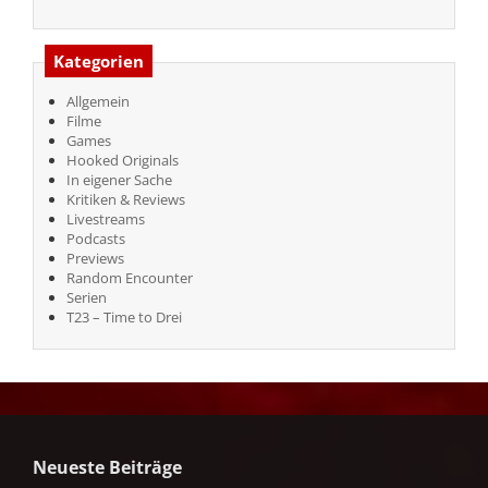
Kategorien
Allgemein
Filme
Games
Hooked Originals
In eigener Sache
Kritiken & Reviews
Livestreams
Podcasts
Previews
Random Encounter
Serien
T23 – Time to Drei
Neueste Beiträge