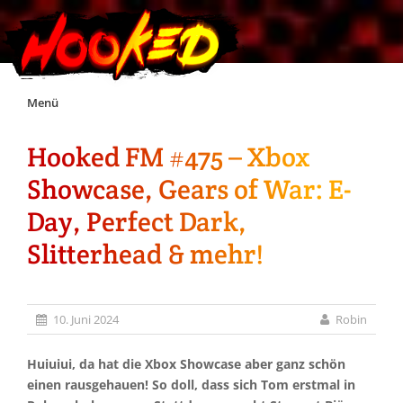
Skip
Menü
to
content
Hooked FM #475 – Xbox
Unterstützt Hooked!
Showcase, Gears of War: E-
Exklusiv für Supporter*innen
Day, Perfect Dark,
Slitterhead & mehr!
Impressum
Jobs
10. Juni 2024
Robin
Discord
Huiuiui, da hat die Xbox Showcase aber ganz schön
einen rausgehauen! So doll, dass sich Tom erstmal in