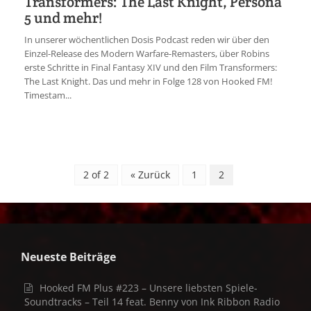
Transformers: The Last Knight, Persona
5 und mehr!
In unserer wöchentlichen Dosis Podcast reden wir über den
Einzel-Release des Modern Warfare-Remasters, über Robins
erste Schritte in Final Fantasy XIV und den Film Transformers:
The Last Knight. Das und mehr in Folge 128 von Hooked FM!
Timestam...
2 of 2
« Zurück
1
2
Neueste Beiträge
Hooked FM Plus #223 – Unsere liebsten Spiele-
Soundtracks – Teil 14 feat. Benny von Ink Ribbon Radio