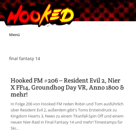
Skip
Menü
to
content
Unterstützt Hooked!
final fantasy 14
Exklusiv für Supporter*innen
Hooked FM #206 – Resident Evil 2, Nier
X FF14, Groundhog Day VR, Anno 1800 &
Impressum
mehr!
In Folge 206 von Hooked FM reden Robin und Tom ausführlich
Jobs
über Resident Evil 2, außerdem gibt's Toms Ersteindruck zu
Kingdom Hearts 3, News zu einem Titanfall-Spin Off und einem
neuen Nier-Raid in Final Fantasy 14 und mehr! Timestamps für
Discord
Ski...