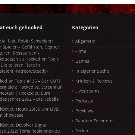
at euch gehooked
Kategorien
cial feat. Robin Schweiger:
Allgemein
in Spielen - Gefährten, Gegner,
Filme
iguren, Ressourcen -
kquatsch
zu
Hooked on Topic
Games
Die tollsten Tiere in
pielen! (Patreon/Steady)
In eigener Sache
ked on Topic #135 – Der GOTY
Kritiken & Reviews
ergleich: Hooked vs. ScreenFun
Livestreams
meStar! | Hooked
zu
Eure
 des Jahres 2002 – Die Tabelle
Podcasts
kBot
zu
Heute 23:55 Uhr LIVE:
Previews
m Showcase!
Random Encounter
kBot
zu
Devolver Digital
Serien
se 2022: Toms Reaktionen zu