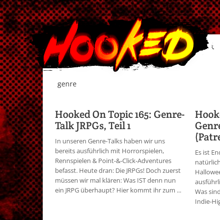
genre
Hooked On Topic 165: Genre-
Hooke
Talk JRPGs, Teil 1
Genre
(Patr
In unseren Genre-Talks haben wir uns
bereits ausführlich mit Horrorspielen,
Es ist E
Rennspielen & Point-&-Click-Adventures
natürlic
befasst. Heute dran: Die JRPGs! Doch zuerst
Hallowee
müssen wir mal klären: Was IST denn nun
ausführl
ein JRPG überhaupt? Hier kommt ihr zum ...
Was sind
Indie-Hi