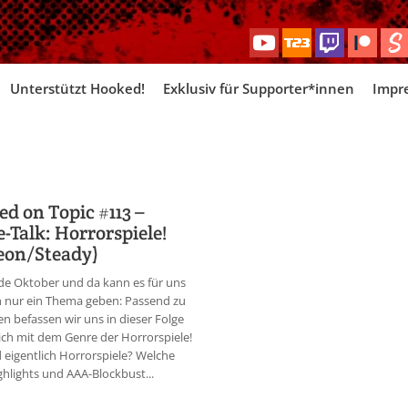
Skip
Unterstützt Hooked!
Exklusiv für Supporter*innen
Impr
to
content
d on Topic #113 –
-Talk: Horrorspiele!
eon/Steady)
nde Oktober und da kann es für uns
h nur ein Thema geben: Passend zu
n befassen wir uns in dieser Folge
ich mit dem Genre der Horrorspiele!
 eigentlich Horrorspiele? Welche
ghlights und AAA-Blockbust...