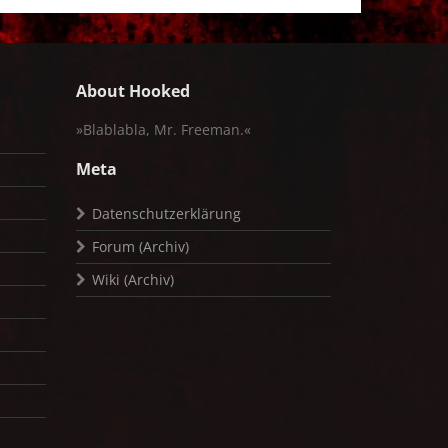
About Hooked
»Blablabla, Mr. Freeman.«
Meta
Datenschutzerklärung
Forum (Archiv)
Wiki (Archiv)