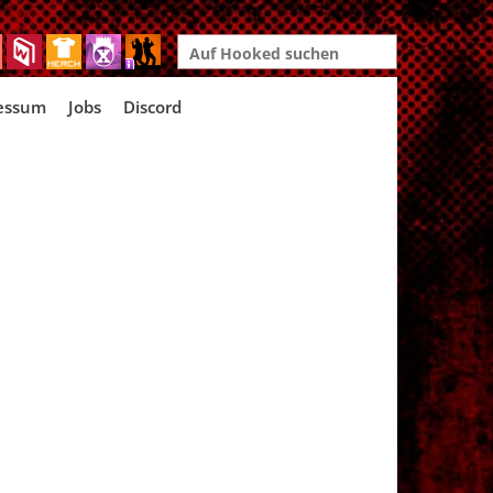
Search
for:
essum
Jobs
Discord