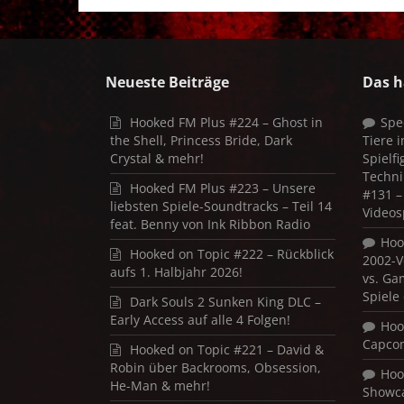
Neueste Beiträge
Das h
Hooked FM Plus #224 – Ghost in
Spe
the Shell, Princess Bride, Dark
Tiere 
Crystal & mehr!
Spielf
Techni
Hooked FM Plus #223 – Unsere
#131 – 
liebsten Spiele-Soundtracks – Teil 14
Videos
feat. Benny von Ink Ribbon Radio
Hoo
Hooked on Topic #222 – Rückblick
2002-V
aufs 1. Halbjahr 2026!
vs. Ga
Spiele
Dark Souls 2 Sunken King DLC –
Early Access auf alle 4 Folgen!
Hoo
Capco
Hooked on Topic #221 – David &
Robin über Backrooms, Obsession,
Hoo
He-Man & mehr!
Showca