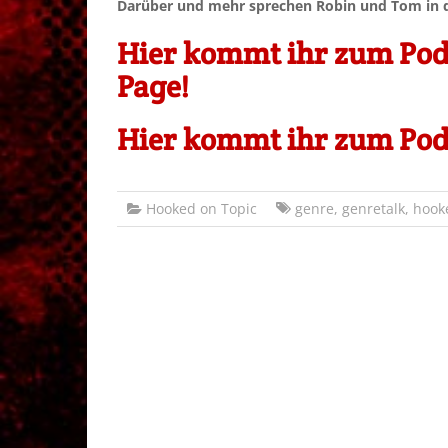
Darüber und mehr sprechen Robin und Tom in d
Hier kommt ihr zum Podc
Page!
Hier kommt ihr zum Podc
Hooked on Topic
genre
,
genretalk
,
hook