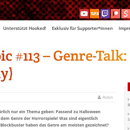
Skip
Unterstützt Hooked!
Exklusiv für Supporter*innen
Impr
to
content
c #113 – Genre-Talk:
y)
Robin
B
türlich nur ein Thema geben: Passend zu Halloween
t dem Genre der Horrorspiele! Was sind eigentlich
S
-Blockbuster haben das Genre am meisten gezeichnet?