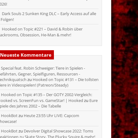
026!
Dark Souls 2 Sunken King DLC – Early Access auf alle
 Folgen!
Hooked on Topic #221 – David & Robin über
ackrooms, Obsession, He-Man & mehr!
Neueste Kommentare
Special feat. Robin Schweiger: Tiere in Spielen -
efährten, Gegner, Spielfiguren, Ressourcen -
echnikquatsch
zu
Hooked on Topic #131 – Die tollsten
iere in Videospielen! (Patreon/Steady)
Hooked on Topic #135 – Der GOTY 2002-Vergleich:
ooked vs. ScreenFun vs. GameStar! | Hooked
zu
Eure
piele des Jahres 2002 – Die Tabelle
HookBot
zu
Heute 23:55 Uhr LIVE: Capcom
howcase!
HookBot
zu
Devolver Digital Showcase 2022: Toms
eaktionen zu Skate Story, The Plucky Squire & mehr!