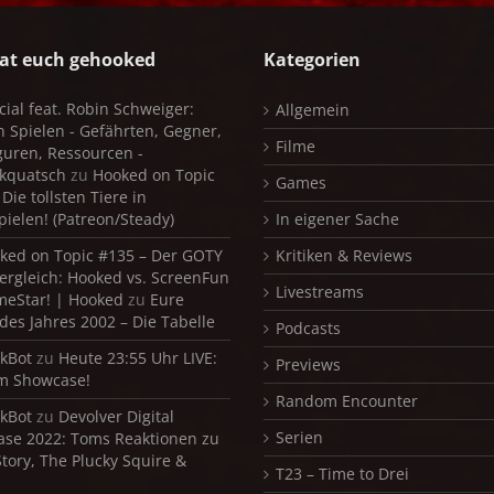
at euch gehooked
Kategorien
cial feat. Robin Schweiger:
Allgemein
in Spielen - Gefährten, Gegner,
Filme
iguren, Ressourcen -
kquatsch
zu
Hooked on Topic
Games
Die tollsten Tiere in
pielen! (Patreon/Steady)
In eigener Sache
ked on Topic #135 – Der GOTY
Kritiken & Reviews
ergleich: Hooked vs. ScreenFun
Livestreams
meStar! | Hooked
zu
Eure
 des Jahres 2002 – Die Tabelle
Podcasts
kBot
zu
Heute 23:55 Uhr LIVE:
Previews
m Showcase!
Random Encounter
kBot
zu
Devolver Digital
Serien
se 2022: Toms Reaktionen zu
Story, The Plucky Squire &
T23 – Time to Drei