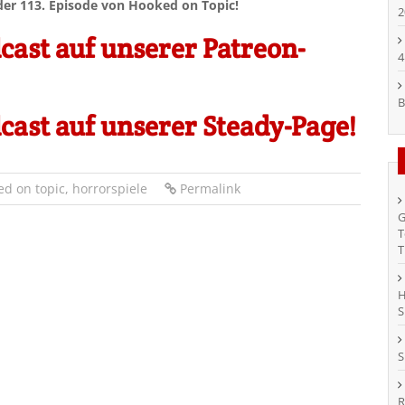
er 113. Episode von Hooked on Topic!
2
ast auf unserer Patreon-
4
B
ast auf unserer Steady-Page!
ed on topic
,
horrorspiele
Permalink
G
T
T
H
S
S
R