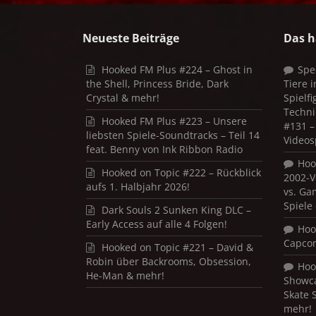
Neueste Beiträge
Das h
Hooked FM Plus #224 – Ghost in
Spe
the Shell, Princess Bride, Dark
Tiere 
Crystal & mehr!
Spielf
Techni
Hooked FM Plus #223 – Unsere
#131 – 
liebsten Spiele-Soundtracks – Teil 14
Videos
feat. Benny von Ink Ribbon Radio
Hoo
Hooked on Topic #222 – Rückblick
2002-V
aufs 1. Halbjahr 2026!
vs. Ga
Spiele
Dark Souls 2 Sunken King DLC –
Early Access auf alle 4 Folgen!
Hoo
Capco
Hooked on Topic #221 – David &
Robin über Backrooms, Obsession,
Hoo
He-Man & mehr!
Showca
Skate 
mehr!