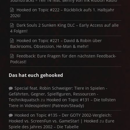
Soundtracks – Teil 14 feat. Benny von Ink Ribbon Radio
Hooked on Topic #222 – Rückblick aufs 1. Halbjahr
2026!
Dark Souls 2 Sunken King DLC – Early Access auf alle
4 Folgen!
Hooked on Topic #221 – David & Robin über
Backrooms, Obsession, He-Man & mehr!
Feedback: Eure Fragen für den nächsten Feedback-
Podcast!
Das hat euch gehooked
Special feat. Robin Schweiger: Tiere in Spielen -
Gefährten, Gegner, Spielfiguren, Ressourcen -
Technikquatsch
zu
Hooked on Topic #131 – Die tollsten
Tiere in Videospielen! (Patreon/Steady)
Hooked on Topic #135 – Der GOTY 2002-Vergleich:
Hooked vs. ScreenFun vs. GameStar! | Hooked
zu
Eure
Spiele des Jahres 2002 – Die Tabelle