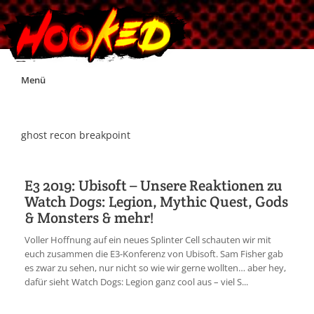
Skip
Menü
to
content
Unterstützt Hooked!
ghost recon breakpoint
Exklusiv für Supporter*innen
E3 2019: Ubisoft – Unsere Reaktionen zu
Watch Dogs: Legion, Mythic Quest, Gods
Impressum
& Monsters & mehr!
Voller Hoffnung auf ein neues Splinter Cell schauten wir mit
Jobs
euch zusammen die E3-Konferenz von Ubisoft. Sam Fisher gab
es zwar zu sehen, nur nicht so wie wir gerne wollten… aber hey,
dafür sieht Watch Dogs: Legion ganz cool aus – viel S...
Discord