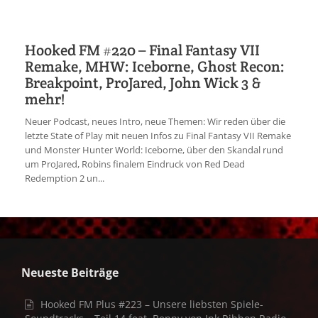
Hooked FM #220 – Final Fantasy VII
Remake, MHW: Iceborne, Ghost Recon:
Breakpoint, ProJared, John Wick 3 &
mehr!
Neuer Podcast, neues Intro, neue Themen: Wir reden über die
letzte State of Play mit neuen Infos zu Final Fantasy VII Remake
und Monster Hunter World: Iceborne, über den Skandal rund
um ProJared, Robins finalem Eindruck von Red Dead
Redemption 2 un...
Neueste Beiträge
Hooked FM Plus #223 – Unsere liebsten Spiele-