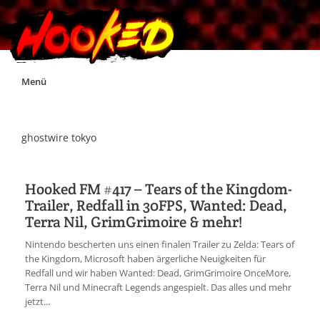
Skip
Menü
to
content
Unterstützt Hooked!
ghostwire tokyo
Exklusiv für Supporter*innen
Hooked FM #417 – Tears of the Kingdom-
Trailer, Redfall in 30FPS, Wanted: Dead,
Impressum
Terra Nil, GrimGrimoire & mehr!
Nintendo bescherten uns einen finalen Trailer zu Zelda: Tears of
Jobs
the Kingdom, Microsoft haben ärgerliche Neuigkeiten für
Redfall und wir haben Wanted: Dead, GrimGrimoire OnceMore,
Terra Nil und Minecraft Legends angespielt. Das alles und mehr
Discord
jetzt...