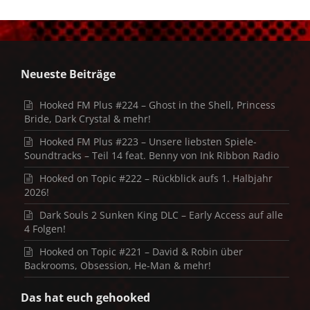
Neueste Beiträge
Hooked FM Plus #224 – Ghost in the Shell, Princess
Bride, Dark Crystal & mehr!
Hooked FM Plus #223 – Unsere liebsten Spiele-
Soundtracks – Teil 14 feat. Benny von Ink Ribbon Radio
Hooked on Topic #222 – Rückblick aufs 1. Halbjahr
2026!
Dark Souls 2 Sunken King DLC – Early Access auf alle
4 Folgen!
Hooked on Topic #221 – David & Robin über
Backrooms, Obsession, He-Man & mehr!
Das hat euch gehooked