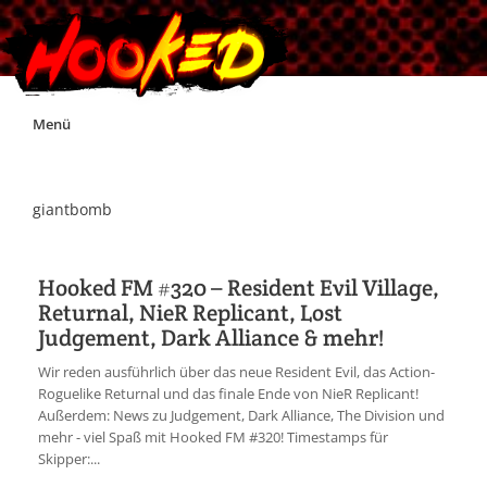
Skip
Menü
to
content
Unterstützt Hooked!
giantbomb
Exklusiv für Supporter*innen
Hooked FM #320 – Resident Evil Village,
Returnal, NieR Replicant, Lost
Impressum
Judgement, Dark Alliance & mehr!
Wir reden ausführlich über das neue Resident Evil, das Action-
Jobs
Roguelike Returnal und das finale Ende von NieR Replicant!
Außerdem: News zu Judgement, Dark Alliance, The Division und
mehr - viel Spaß mit Hooked FM #320! Timestamps für
Discord
Skipper:...