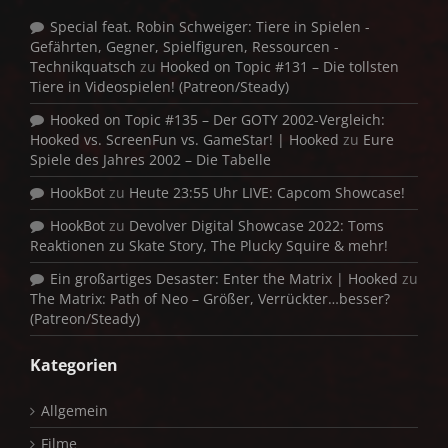
Special feat. Robin Schweiger: Tiere in Spielen -
Gefährten, Gegner, Spielfiguren, Ressourcen -
Technikquatsch
zu
Hooked on Topic #131 – Die tollsten
Tiere in Videospielen! (Patreon/Steady)
Hooked on Topic #135 – Der GOTY 2002-Vergleich:
Hooked vs. ScreenFun vs. GameStar! | Hooked
zu
Eure
Spiele des Jahres 2002 – Die Tabelle
HookBot
zu
Heute 23:55 Uhr LIVE: Capcom Showcase!
HookBot
zu
Devolver Digital Showcase 2022: Toms
Reaktionen zu Skate Story, The Plucky Squire & mehr!
Ein großartiges Desaster: Enter the Matrix | Hooked
zu
The Matrix: Path of Neo – Größer, Verrückter…besser?
(Patreon/Steady)
Kategorien
Allgemein
Filme