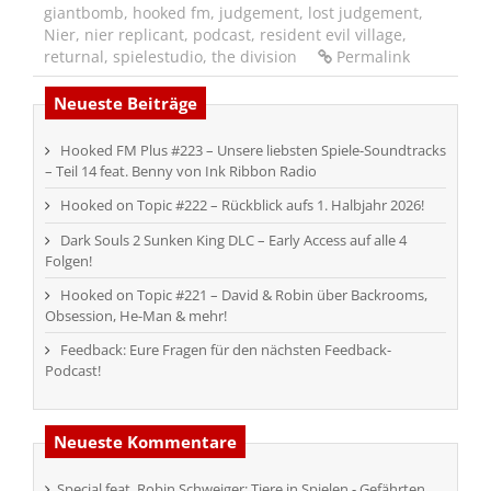
giantbomb
,
hooked fm
,
judgement
,
lost judgement
,
Nier
,
nier replicant
,
podcast
,
resident evil village
,
returnal
,
spielestudio
,
the division
Permalink
Neueste Beiträge
Hooked FM Plus #223 – Unsere liebsten Spiele-Soundtracks
– Teil 14 feat. Benny von Ink Ribbon Radio
Hooked on Topic #222 – Rückblick aufs 1. Halbjahr 2026!
Dark Souls 2 Sunken King DLC – Early Access auf alle 4
Folgen!
Hooked on Topic #221 – David & Robin über Backrooms,
Obsession, He-Man & mehr!
Feedback: Eure Fragen für den nächsten Feedback-
Podcast!
Neueste Kommentare
Special feat. Robin Schweiger: Tiere in Spielen - Gefährten,