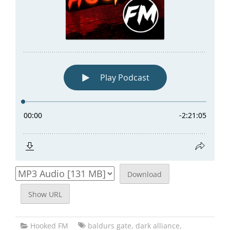
Download
Show URL
Hooked FM
baldurs gate
,
dark alliance
,