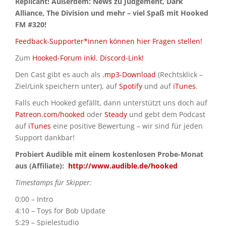
Replicant! Außerdem: News zu Judgement, Dark
Alliance, The Division und mehr – viel Spaß mit Hooked
FM #320!
Feedback-Supporter*innen können hier Fragen stellen!
Zum
Hooked-Forum inkl. Discord-Link!
Den Cast gibt es auch als
.mp3-Download
(Rechtsklick –
Ziel/Link speichern unter), auf
Spotify
und auf
iTunes
.
Falls euch Hooked gefällt, dann unterstützt uns doch auf
Patreon.com/hooked
oder
Steady
und gebt dem Podcast
auf
iTunes
eine positive Bewertung – wir sind für jeden
Support dankbar!
Probiert Audible mit einem kostenlosen Probe-Monat
aus (Affiliate):
http://www.audible.de/hooked
Timestamps für Skipper:
0:00 – Intro
4:10 – Toys for Bob Update
5:29 – Spielestudio