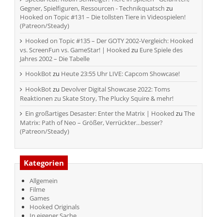
Gegner, Spielfiguren, Ressourcen - Technikquatsch
zu
Hooked on Topic #131 – Die tollsten Tiere in Videospielen!
(Patreon/Steady)
Hooked on Topic #135 – Der GOTY 2002-Vergleich: Hooked
vs. ScreenFun vs. GameStar! | Hooked
zu
Eure Spiele des
Jahres 2002 – Die Tabelle
HookBot
zu
Heute 23:55 Uhr LIVE: Capcom Showcase!
HookBot
zu
Devolver Digital Showcase 2022: Toms
Reaktionen zu Skate Story, The Plucky Squire & mehr!
Ein großartiges Desaster: Enter the Matrix | Hooked
zu
The
Matrix: Path of Neo – Größer, Verrückter…besser?
(Patreon/Steady)
Kategorien
Allgemein
Filme
Games
Hooked Originals
In eigener Sache