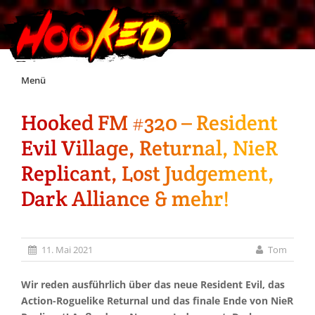
Skip
Menü
to
content
Hooked FM #320 – Resident
Unterstützt Hooked!
Evil Village, Returnal, NieR
Exklusiv für Supporter*innen
Replicant, Lost Judgement,
Dark Alliance & mehr!
Impressum
Jobs
11. Mai 2021
Tom
Discord
Wir reden ausführlich über das neue Resident Evil, das
Action-Roguelike Returnal und das finale Ende von NieR