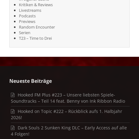
Kritiken & Reviews
Livestreams
Podcasts
Previews
Random Encounter
Serien
T23 – Time to Drei
Neueste Beiträge
Hooked FM Plus #223 – Unsere liebsten Spiele-
Soundtracks – Teil 14 feat. Benny von Ink Ribbon Radio
Hooked on Topic #222 – Rückblick aufs 1. Halbjahr
2026!
Dark Souls 2 Sunken King DLC – Early Access auf alle
4 Folgen!