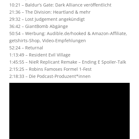
10:21 – Baldur’s Gate: Dark Alliance veröffentlicht
21:36 – The Division: Heartland & mehr
29:32 – Lost Judgement angekündigt
36:42 – GiantBomb Abgänge
50:54 – Werbung: Audible.de/hooked & Amazon-Affiliate,
getshirts-Shop, Video-Empfehlungen
52:24 – Returnal
1:13:49 – Resident Evil Village
1:45:55 – NieR Replicant Remake – Ending E Spoiler-Talk
2:15:25 – Robins Famoses Formel 1-Fest
2:18:33 – Die Podcast-Produzent*innen