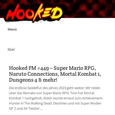
Skip
Menü
to
content
Unterstützt Hooked!
Nier
Exklusiv für Supporter*innen
Hooked FM #449 – Super Mario RPG,
Naruto Connections, Mortal Kombat 1,
Impressum
Dungeons 4 & mehr!
Die endlose Spieleflut des Jahres 2023 geht weiter: Wir reden
Jobs
über das Remake von Super Mario RPG, Tom hat Mortal
Kombat 1 nachgeholt, Robin wurde erneut zum Achievement-
Hunter in The Walking Dead: Destinies und mit Super Woden
Discord
GP 2 und Air Twister ...