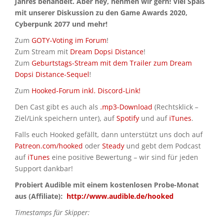
Jahres behandelt. Aber hey, nehmen wir gern! Viel Spaß
mit unserer Diskussion zu den Game Awards 2020,
Cyberpunk 2077 und mehr!
Zum
GOTY-Voting im Forum
!
Zum Stream mit
Dream Dopsi Distance
!
Zum
Geburtstags-Stream mit dem Trailer zum Dream
Dopsi Distance-Sequel
!
Zum
Hooked-Forum inkl. Discord-Link!
Den Cast gibt es auch als
.mp3-Download
(Rechtsklick –
Ziel/Link speichern unter), auf
Spotify
und auf
iTunes
.
Falls euch Hooked gefällt, dann unterstützt uns doch auf
Patreon.com/hooked
oder
Steady
und gebt dem Podcast
auf
iTunes
eine positive Bewertung – wir sind für jeden
Support dankbar!
Probiert Audible mit einem kostenlosen Probe-Monat
aus (Affiliate):
http://www.audible.de/hooked
Timestamps für Skipper: