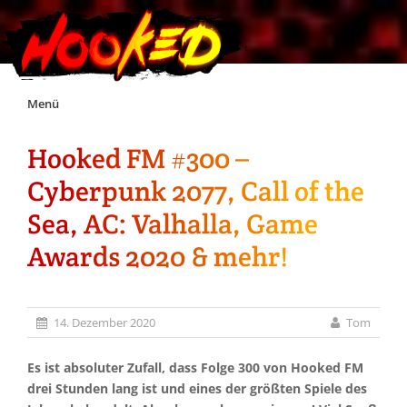
Skip
Menü
to
content
Hooked FM #300 –
Unterstützt Hooked!
Cyberpunk 2077, Call of the
Exklusiv für Supporter*innen
Sea, AC: Valhalla, Game
Awards 2020 & mehr!
Impressum
Jobs
14. Dezember 2020
Tom
Discord
Es ist absoluter Zufall, dass Folge 300 von Hooked FM
drei Stunden lang ist und eines der größten Spiele des