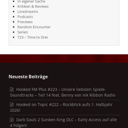
In eigener Sache
Kritiken & Reviews
Livestreams
Podcasts
Previews
Random Encounter
Serien
T23 – Time to Drei
Neueste Beiträge
Hooked FM Plus #223 – Unsere liebsten Spiele-
Soundtracks – Teil 14 feat. Benny von Ink Ribbon Radio
Hooked on Topic #222 – Rückblick aufs 1. Halbjahr
2026!
Dark Souls 2 Sunken King DLC – Early Access auf alle
4 Folgen!