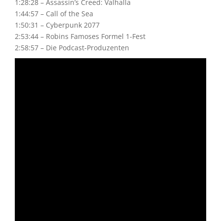
1:28:28 – Assassin’s Creed: Valhalla
1:44:57 – Call of the Sea
1:50:31 – Cyberpunk 2077
2:53:44 – Robins Famoses Formel 1-Fest
2:58:57 – Die Podcast-Produzenten