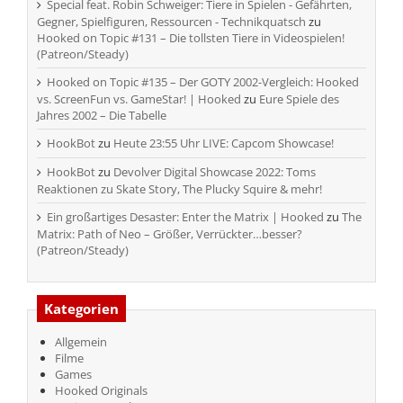
Special feat. Robin Schweiger: Tiere in Spielen - Gefährten,
Gegner, Spielfiguren, Ressourcen - Technikquatsch
zu
Hooked on Topic #131 – Die tollsten Tiere in Videospielen!
(Patreon/Steady)
Hooked on Topic #135 – Der GOTY 2002-Vergleich: Hooked
vs. ScreenFun vs. GameStar! | Hooked
zu
Eure Spiele des
Jahres 2002 – Die Tabelle
HookBot
zu
Heute 23:55 Uhr LIVE: Capcom Showcase!
HookBot
zu
Devolver Digital Showcase 2022: Toms
Reaktionen zu Skate Story, The Plucky Squire & mehr!
Ein großartiges Desaster: Enter the Matrix | Hooked
zu
The
Matrix: Path of Neo – Größer, Verrückter…besser?
(Patreon/Steady)
Kategorien
Allgemein
Filme
Games
Hooked Originals