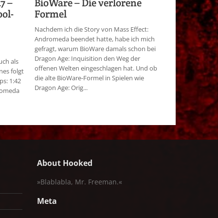
7 –
BioWare – Die verlorene
ol-
Formel
Nachdem ich die Story von Mass Effect:
Andromeda beendet hatte, habe ich mich
gefragt, warum BioWare damals schon bei
Dragon Age: Inquisition den Weg der
uch als
offenen Welten eingeschlagen hat. Und ob
nes folgt
die alte BioWare-Formel in Spielen wie
ps: 1:42
Dragon Age: Orig...
dromeda
About Hooked
»Blablabla, Mr. Freeman.«
Meta