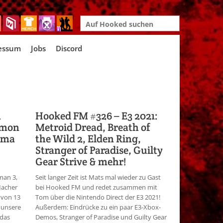
Search
for:
essum
Jobs
Discord
n
Hooked FM #326 – E3 2021:
émon
Metroid Dread, Breath of
gma
the Wild 2, Elden Ring,
Stranger of Paradise, Guilty
Gear Strive & mehr!
man 3,
Seit langer Zeit ist Mats mal wieder zu Gast
Macher
bei Hooked FM und redet zusammen mit
 von 13
Tom über die Nintendo Direct der E3 2021!
 unsere
Außerdem: Eindrücke zu ein paar E3-Xbox-
 das
Demos, Stranger of Paradise und Guilty Gear