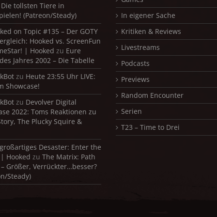
Die tollsten Tiere in
pielen! (Patreon/Steady)
In eigener Sache
ked on Topic #135 – Der GOTY
Kritiken & Reviews
ergleich: Hooked vs. ScreenFun
Livestreams
meStar! | Hooked
zu
Eure
 des Jahres 2002 – Die Tabelle
Podcasts
kBot
zu
Heute 23:55 Uhr LIVE:
Previews
m Showcase!
Random Encounter
kBot
zu
Devolver Digital
Serien
se 2022: Toms Reaktionen zu
Story, The Plucky Squire &
T23 – Time to Drei
 großartiges Desaster: Enter the
 | Hooked
zu
The Matrix: Path
 – Größer, Verrückter…besser?
on/Steady)