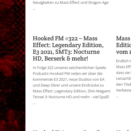
Neuigkeiten zu Mass Effect und Dragon Age
...
Hooked FM #322 – Mass
Mass 
Effect: Legendary Edition,
Editi
E3 2021, SMT3: Nocturne
vom 1
HD, Berserk & mehr!
Endlich 
Mass Eff
In Folge 322 unseres wöchentlichen Spiele-
dass si
Podcasts Hooked FM reden wir über die
tatsächli
kommende E3 2021, neue Studios von EA
den Tite
und Deep Silver und unsere Eindrücke zu
Verbess
Mass Effect: Legendary Edition, Shin Megami
...
Tensei 3: Nocturne HD und mehr - viel Spaß!
...