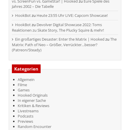
vs. ScreenFun vs. GameStar! | Hooked
zu
Eure Spiele des
Jahres 2002 – Die Tabelle
HookBot
zu
Heute 23:55 Uhr LIVE: Capcom Showcase!
HookBot
zu
Devolver Digital Showcase 2022: Toms
Reaktionen zu Skate Story, The Plucky Squire & mehr!
Ein großartiges Desaster: Enter the Matrix | Hooked
zu
The
Matrix: Path of Neo – Größer, Verrückter…besser?
(Patreon/Steady)
Kategorien
Allgemein
Filme
Games
Hooked Originals
In eigener Sache
Kritiken & Reviews
Livestreams
Podcasts
Previews
Random Encounter