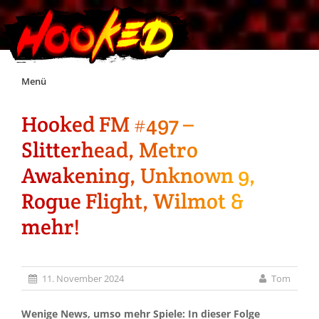
Skip
Menü
to
content
Hooked FM #497 –
Unterstützt Hooked!
Slitterhead, Metro
Exklusiv für Supporter*innen
Awakening, Unknown 9,
Rogue Flight, Wilmot &
Impressum
mehr!
Jobs
11. November 2024
Tom
Discord
Wenige News, umso mehr Spiele: In dieser Folge