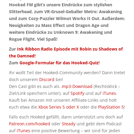
Hooked FM gibt’s unsere Eindrücke zum stylishen
Slitterhead, zum VR-Grusel-Geballer Metro: Awakening
und zum Cozy-Puzzler Wilmot Works It Out. Außerdem:
Neuigkeiten zu Mass Effect und Dragon Age und
weitere Eindrücke zu Unknown 9: Awakening und
Rogue Flight. Viel Spaß!
Zur
Ink Ribbon Radio Episode mit Robin zu Shadows of
the Damned!
Zum
Google-Formular für das Hooked-Quiz!
Ihr wollt Teil der Hooked-Community werden? Dann tretet
doch unserem
Discord
bei!
Den Cast gibt es auch als
.mp3-Download
(Rechtsklick –
Ziel/Link speichern unter), auf
Spotify
und auf
iTunes
.
Kauft bei Amazon mit unseren Affiliate-Links und holt
euch etwa die
Xbox Series S oder X
oder die
PlayStation 5
!
Falls euch Hooked gefällt, dann unterstützt uns doch auf
Patreon.com/hooked
oder
Steady
und gebt dem Podcast
auf
iTunes
eine positive Bewertung – wir sind für jeden