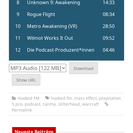
Download
Show URL
Hooked FM
hooked fm
,
mass effect
,
playstation
5 pro
,
podcast
,
ranma
,
slitterhead
,
warcraft
Permalink
Neueste Beiträge