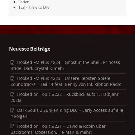
Serien
T23 – Time to Drei
Neueste Beiträge
Hooked FM Plus #224 – Ghost in the Shell, Princess
Bride, Dark Crystal & mehr!
Hooked FM Plus #223 – Unsere liebsten Spiele-
Soundtracks – Teil 14 feat. Benny von Ink Ribbon Radio
Hooked on Topic #222 – Rückblick aufs 1. Halbjahr
2026!
Dark Souls 2 Sunken King DLC – Early Access auf alle
4 Folgen!
Hooked on Topic #221 – David & Robin über
Backrooms, Obsession, He-Man & mehr!