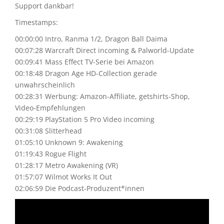
Support dankbar!
Timestamps:
00:00:00 Intro, Ranma 1/2, Dragon Ball Daima
00:07:28 Warcraft Direct incoming & Palworld-Update
00:09:41 Mass Effect TV-Serie bei Amazon
00:18:48 Dragon Age HD-Collection gerade
unwahrscheinlich
00:28:31 Werbung: Amazon-Affiliate, getshirts-Shop,
Video-Empfehlungen
00:29:19 PlayStation 5 Pro Video incoming
00:31:08 Slitterhead
01:05:10 Unknown 9: Awakening
01:19:43 Rogue Flight
01:28:17 Metro Awakening (VR)
01:57:07 Wilmot Works It Out
02:06:59 Die Podcast-Produzent*innen