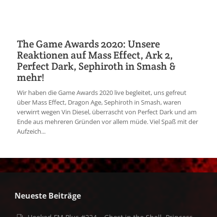
The Game Awards 2020: Unsere
Reaktionen auf Mass Effect, Ark 2,
Perfect Dark, Sephiroth in Smash &
mehr!
Wir haben die Game Awards 2020 live begleitet, uns gefreut
über Mass Effect, Dragon Age, Sephiroth in Smash, waren
verwirrt wegen Vin Diesel, überrascht von Perfect Dark und am
Ende aus mehreren Gründen vor allem müde. Viel Spaß mit der
Aufzeich...
Neueste Beiträge