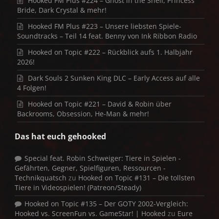
Hooked FM Plus #224 – Ghost in the Shell, Princess
Bride, Dark Crystal & mehr!
Hooked FM Plus #223 – Unsere liebsten Spiele-
Soundtracks – Teil 14 feat. Benny von Ink Ribbon Radio
Hooked on Topic #222 – Rückblick aufs 1. Halbjahr
2026!
Dark Souls 2 Sunken King DLC – Early Access auf alle
4 Folgen!
Hooked on Topic #221 – David & Robin über
Backrooms, Obsession, He-Man & mehr!
Das hat euch gehooked
Special feat. Robin Schweiger: Tiere in Spielen -
Gefährten, Gegner, Spielfiguren, Ressourcen -
Technikquatsch
zu
Hooked on Topic #131 – Die tollsten
Tiere in Videospielen! (Patreon/Steady)
Hooked on Topic #135 – Der GOTY 2002-Vergleich:
Hooked vs. ScreenFun vs. GameStar! | Hooked
zu
Eure