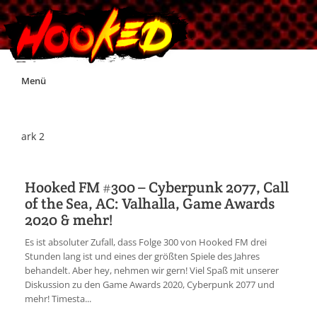
Skip
Menü
to
content
Unterstützt Hooked!
ark 2
Exklusiv für Supporter*innen
Hooked FM #300 – Cyberpunk 2077, Call
of the Sea, AC: Valhalla, Game Awards
Impressum
2020 & mehr!
Es ist absoluter Zufall, dass Folge 300 von Hooked FM drei
Jobs
Stunden lang ist und eines der größten Spiele des Jahres
behandelt. Aber hey, nehmen wir gern! Viel Spaß mit unserer
Diskussion zu den Game Awards 2020, Cyberpunk 2077 und
Discord
mehr! Timesta...