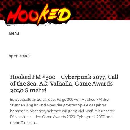
Skip
Menü
to
content
Unterstützt Hooked!
open roads
Exklusiv für Supporter*innen
Hooked FM #300 – Cyberpunk 2077, Call
of the Sea, AC: Valhalla, Game Awards
Impressum
2020 & mehr!
Es ist absoluter Zufall, dass Folge 300 von Hooked FM drei
Jobs
Stunden lang ist und eines der größten Spiele des Jahres
behandelt. Aber hey, nehmen wir gern! Viel Spaß mit unserer
Diskussion zu den Game Awards 2020, Cyberpunk 2077 und
Discord
mehr! Timesta...