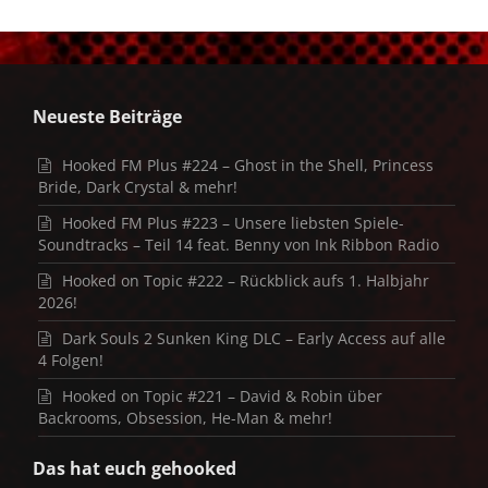
Neueste Beiträge
Hooked FM Plus #224 – Ghost in the Shell, Princess
Bride, Dark Crystal & mehr!
Hooked FM Plus #223 – Unsere liebsten Spiele-
Soundtracks – Teil 14 feat. Benny von Ink Ribbon Radio
Hooked on Topic #222 – Rückblick aufs 1. Halbjahr
2026!
Dark Souls 2 Sunken King DLC – Early Access auf alle
4 Folgen!
Hooked on Topic #221 – David & Robin über
Backrooms, Obsession, He-Man & mehr!
Das hat euch gehooked