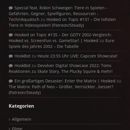
Special feat. Robin Schweiger: Tiere in Spielen -
Gefährten, Gegner, Spielfiguren, Ressourcen -
Technikquatsch
zu
Hooked on Topic #131 – Die tollsten
Tiere in Videospielen! (Patreon/Steady)
Hooked on Topic #135 – Der GOTY 2002-Vergleich:
Hooked vs. ScreenFun vs. GameStar! | Hooked
zu
Eure
Spiele des Jahres 2002 – Die Tabelle
HookBot
zu
Heute 23:55 Uhr LIVE: Capcom Showcase!
HookBot
zu
Devolver Digital Showcase 2022: Toms
Reaktionen zu Skate Story, The Plucky Squire & mehr!
Ein großartiges Desaster: Enter the Matrix | Hooked
zu
The Matrix: Path of Neo – Größer, Verrückter…besser?
(Patreon/Steady)
Kategorien
Allgemein
Filme