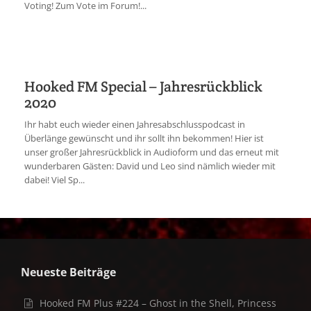
Voting! Zum Vote im Forum!...
Hooked FM Special – Jahresrückblick
2020
Ihr habt euch wieder einen Jahresabschlusspodcast in
Überlänge gewünscht und ihr sollt ihn bekommen! Hier ist
unser großer Jahresrückblick in Audioform und das erneut mit
wunderbaren Gästen: David und Leo sind nämlich wieder mit
dabei! Viel Sp...
Neueste Beiträge
Hooked FM Plus #224 – Ghost in the Shell, Princess