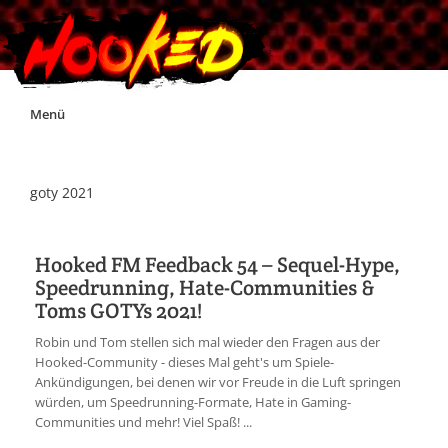
Skip
Menü
to
content
Unterstützt Hooked!
goty 2021
Exklusiv für Supporter*innen
Hooked FM Feedback 54 – Sequel-Hype,
Speedrunning, Hate-Communities &
Impressum
Toms GOTYs 2021!
Robin und Tom stellen sich mal wieder den Fragen aus der
Jobs
Hooked-Community - dieses Mal geht's um Spiele-
Ankündigungen, bei denen wir vor Freude in die Luft springen
würden, um Speedrunning-Formate, Hate in Gaming-
Discord
Communities und mehr! Viel Spaß! ...