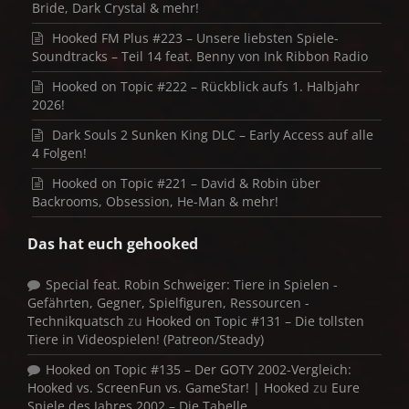
Bride, Dark Crystal & mehr!
Hooked FM Plus #223 – Unsere liebsten Spiele-
Soundtracks – Teil 14 feat. Benny von Ink Ribbon Radio
Hooked on Topic #222 – Rückblick aufs 1. Halbjahr
2026!
Dark Souls 2 Sunken King DLC – Early Access auf alle
4 Folgen!
Hooked on Topic #221 – David & Robin über
Backrooms, Obsession, He-Man & mehr!
Das hat euch gehooked
Special feat. Robin Schweiger: Tiere in Spielen -
Gefährten, Gegner, Spielfiguren, Ressourcen -
Technikquatsch
zu
Hooked on Topic #131 – Die tollsten
Tiere in Videospielen! (Patreon/Steady)
Hooked on Topic #135 – Der GOTY 2002-Vergleich:
Hooked vs. ScreenFun vs. GameStar! | Hooked
zu
Eure
Spiele des Jahres 2002 – Die Tabelle