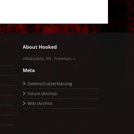
About Hooked
»Blablabla, Mr. Freeman.«
Meta
Datenschutzerklärung
Forum (Archiv)
Wiki (Archiv)