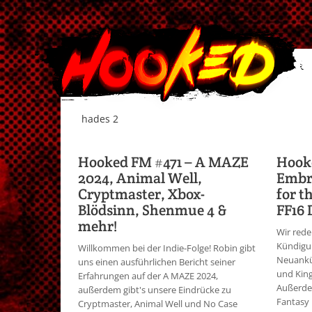
hades 2
Hooked FM #471 – A MAZE
Hook
2024, Animal Well,
Embra
Cryptmaster, Xbox-
for t
Blödsinn, Shenmue 4 &
FF16 
mehr!
Wir rede
Kündigu
Willkommen bei der Indie-Folge! Robin gibt
Neuankü
uns einen ausführlichen Bericht seiner
und Kin
Erfahrungen auf der A MAZE 2024,
Außerdem
außerdem gibt's unsere Eindrücke zu
Fantasy 
Cryptmaster, Animal Well und No Case