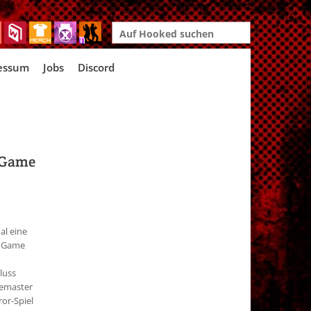
Search
for:
essum
Jobs
Discord
 Game
al eine
r Game
luss
Remaster
or-Spiel