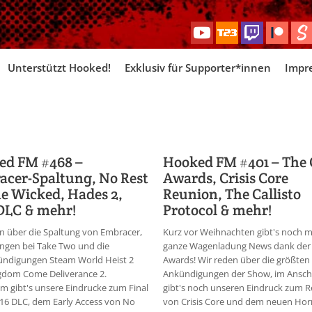
Skip
Unterstützt Hooked!
Exklusiv für Supporter*innen
Impr
to
content
ed FM #468 –
Hooked FM #401 – The
cer-Spaltung, No Rest
Awards, Crisis Core
he Wicked, Hades 2,
Reunion, The Callisto
DLC & mehr!
Protocol & mehr!
n über die Spaltung von Embracer,
Kurz vor Weihnachten gibt's noch m
ngen bei Take Two und die
ganze Wagenladung News dank de
ndigungen Steam World Heist 2
Awards! Wir reden über die größten
gdom Come Deliverance 2.
Ankündigungen der Show, im Ansch
 gibt's unsere Eindrucke zum Final
gibt's noch unseren Eindruck zum 
16 DLC, dem Early Access von No
von Crisis Core und dem neuen Horr