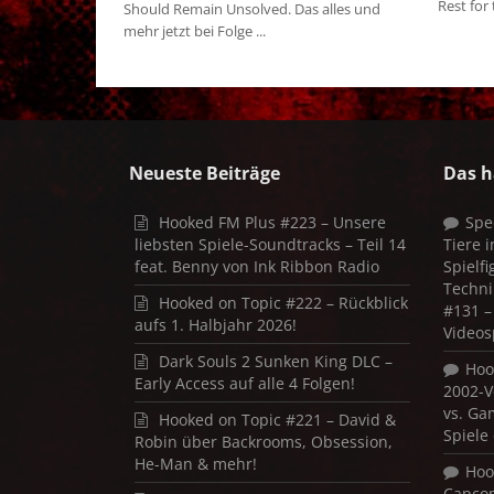
Rest for 
Should Remain Unsolved. Das alles und
mehr jetzt bei Folge ...
Neueste Beiträge
Das h
Hooked FM Plus #223 – Unsere
Spe
liebsten Spiele-Soundtracks – Teil 14
Tiere 
feat. Benny von Ink Ribbon Radio
Spielf
Techni
Hooked on Topic #222 – Rückblick
#131 – 
aufs 1. Halbjahr 2026!
Videos
Dark Souls 2 Sunken King DLC –
Hoo
Early Access auf alle 4 Folgen!
2002-V
vs. Ga
Hooked on Topic #221 – David &
Spiele
Robin über Backrooms, Obsession,
He-Man & mehr!
Hoo
Capco