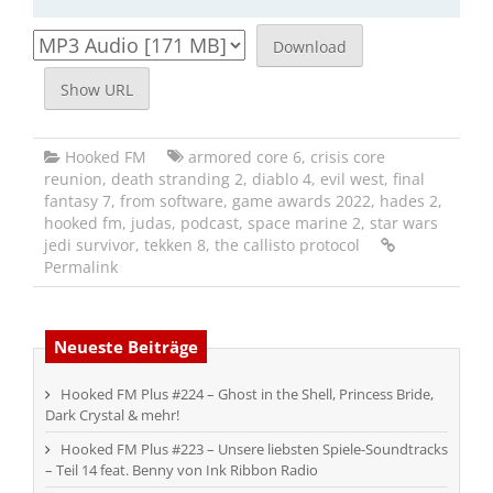
Download
Show URL
Hooked FM
armored core 6
,
crisis core
reunion
,
death stranding 2
,
diablo 4
,
evil west
,
final
fantasy 7
,
from software
,
game awards 2022
,
hades 2
,
hooked fm
,
judas
,
podcast
,
space marine 2
,
star wars
jedi survivor
,
tekken 8
,
the callisto protocol
Permalink
Neueste Beiträge
Hooked FM Plus #224 – Ghost in the Shell, Princess Bride,
Dark Crystal & mehr!
Hooked FM Plus #223 – Unsere liebsten Spiele-Soundtracks
– Teil 14 feat. Benny von Ink Ribbon Radio