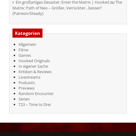
Ein großartiges Desaster: Enter the Matrix | Hooked
zu
The
Matrix: Path of Neo – Größer, Verrückter…besser?
(Patreon/Steady)
Kategorien
Allgemein
Filme
Games
Hooked Originals
In eigener Sache
Kritiken & Reviews
Livestreams
Podcasts
Previews
Random Encounter
Serien
T23 – Time to Drei