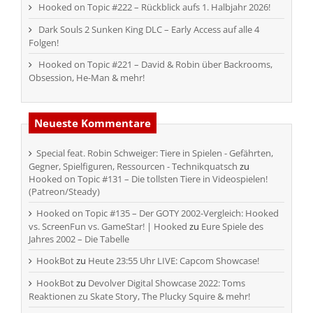
Hooked on Topic #222 – Rückblick aufs 1. Halbjahr 2026!
Dark Souls 2 Sunken King DLC – Early Access auf alle 4
Folgen!
Hooked on Topic #221 – David & Robin über Backrooms,
Obsession, He-Man & mehr!
Neueste Kommentare
Special feat. Robin Schweiger: Tiere in Spielen - Gefährten,
Gegner, Spielfiguren, Ressourcen - Technikquatsch
zu
Hooked on Topic #131 – Die tollsten Tiere in Videospielen!
(Patreon/Steady)
Hooked on Topic #135 – Der GOTY 2002-Vergleich: Hooked
vs. ScreenFun vs. GameStar! | Hooked
zu
Eure Spiele des
Jahres 2002 – Die Tabelle
HookBot
zu
Heute 23:55 Uhr LIVE: Capcom Showcase!
HookBot
zu
Devolver Digital Showcase 2022: Toms
Reaktionen zu Skate Story, The Plucky Squire & mehr!