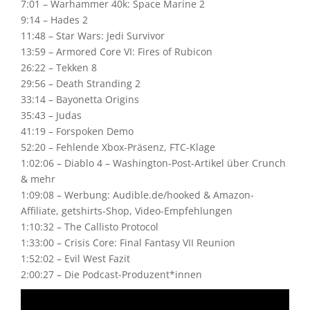
7:01 – Warhammer 40k: Space Marine 2
9:14 – Hades 2
11:48 – Star Wars: Jedi Survivor
13:59 – Armored Core VI: Fires of Rubicon
26:22 – Tekken 8
29:56 – Death Stranding 2
33:14 – Bayonetta Origins
35:43 – Judas
41:19 – Forspoken Demo
52:20 – Fehlende Xbox-Präsenz, FTC-Klage
1:02:06 – Diablo 4 – Washington-Post-Artikel über Crunch
& mehr
1:09:08 – Werbung: Audible.de/hooked & Amazon-
Affiliate, getshirts-Shop, Video-Empfehlungen
1:10:32 – The Callisto Protocol
1:33:00 – Crisis Core: Final Fantasy VII Reunion
1:52:02 – Evil West Fazit
2:00:27 – Die Podcast-Produzent*innen