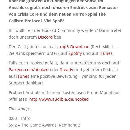
über die größten Ankündigungen der Show, im
Anschluss gibt’s noch unseren Eindruck zum Remaster
von Crisis Core und dem neuen Horror-Spiel The
Callisto Protocol. Viel Spaß!
Ihr wollt Teil der Hooked-Community werden? Dann tretet
doch unserem
Discord
bei!
Den Cast gibt es auch als
.mp3-Download
(Rechtsklick –
Ziel/Link speichern unter), auf
Spotify
und auf
iTunes
.
Falls euch Hooked gefällt, dann unterstützt uns doch auf
Patreon.com/hooked
oder
Steady
und gebt dem Podcast
auf
iTunes
eine positive Bewertung – wir sind für jeden
Support dankbar!
Probiert Audible mit einem kostenlosen Probe-Monat aus
(Affiliate):
http://www.audible.de/hooked
Timestamps:
0:00 – Intro
5:42 – The Game Awards, Remnant 2