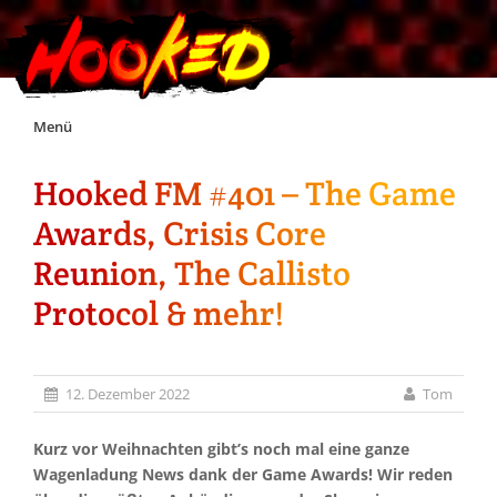
Skip
Menü
to
content
Hooked FM #401 – The Game
Unterstützt Hooked!
Awards, Crisis Core
Exklusiv für Supporter*innen
Reunion, The Callisto
Protocol & mehr!
Impressum
Jobs
12. Dezember 2022
Tom
Discord
Kurz vor Weihnachten gibt’s noch mal eine ganze
Wagenladung News dank der Game Awards! Wir reden