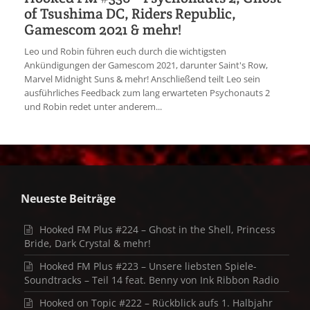
of Tsushima DC, Riders Republic,
Gamescom 2021 & mehr!
Leo und Robin führen euch durch die wichtigsten
Ankündigungen der Gamescom 2021, darunter Saint's Row,
Marvel Midnight Suns & mehr! Anschließend teilt Leo sein
ausführliches Feedback zum lang erwarteten Psychonauts 2
und Robin redet unter anderem...
Neueste Beiträge
Hooked FM Plus #224 – Ghost in the Shell, Princess
Bride, Dark Crystal & mehr!
Hooked FM Plus #223 – Unsere liebsten Spiele-
Soundtracks – Teil 14 feat. Benny von Ink Ribbon Radio
Hooked on Topic #222 – Rückblick aufs 1. Halbjahr