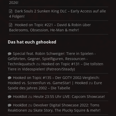
2026!
Dark Souls 2 Sunken King DLC – Early Access auf alle
4 Folgen!
Hooked on Topic #221 – David & Robin über
Backrooms, Obsession, He-Man & mehr!
Das hat euch gehooked
Special feat. Robin Schweiger: Tiere in Spielen -
Gefährten, Gegner, Spielfiguren, Ressourcen -
Technikquatsch
zu
Hooked on Topic #131 – Die tollsten
Tiere in Videospielen! (Patreon/Steady)
Hooked on Topic #135 – Der GOTY 2002-Vergleich:
Hooked vs. ScreenFun vs. GameStar! | Hooked
zu
Eure
Spiele des Jahres 2002 – Die Tabelle
HookBot
zu
Heute 23:55 Uhr LIVE: Capcom Showcase!
HookBot
zu
Devolver Digital Showcase 2022: Toms
Reaktionen zu Skate Story, The Plucky Squire & mehr!