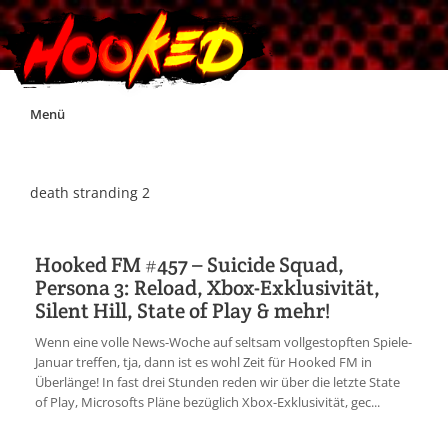
Skip
Menü
to
content
Unterstützt Hooked!
death stranding 2
Exklusiv für Supporter*innen
Hooked FM #457 – Suicide Squad,
Persona 3: Reload, Xbox-Exklusivität,
Impressum
Silent Hill, State of Play & mehr!
Wenn eine volle News-Woche auf seltsam vollgestopften Spiele-
Jobs
Januar treffen, tja, dann ist es wohl Zeit für Hooked FM in
Überlänge! In fast drei Stunden reden wir über die letzte State
of Play, Microsofts Pläne bezüglich Xbox-Exklusivität, gec...
Discord