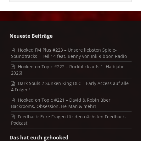
Neueste Beiträge
Hooked FM Plus #223 – Unsere liebsten Spiele-
Soundtracks – Teil 14 feat. Benny von Ink Ribbon Radio
Hooked on Topic #222 – Rückblick aufs 1. Halbjahr
2026!
Dark Souls 2 Sunken King DLC – Early Access auf alle
4 Folgen!
Hooked on Topic #221 – David & Robin über
Backrooms, Obsession, He-Man & mehr!
Feedback: Eure Fragen für den nächsten Feedback-
Podcast!
Das hat euch gehooked