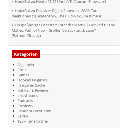
HookBot
zu
Heute 23:55 Uhr LIVE: Capcom Showcase!
HookBot
zu
Devolver Digital Showcase 2022: Toms
Reaktionen zu Skate Story, The Plucky Squire & mehr!
Ein großartiges Desaster: Enter the Matrix | Hooked
zu
The
Matrix: Path of Neo – Größer, Verrückter…besser?
(Patreon/Steady)
Kategorien
Allgemein
Filme
Games
Hooked Originals
In eigener Sache
Kritiken & Reviews
Livestreams
Podcasts
Previews
Random Encounter
Serien
T23 – Time to Drei