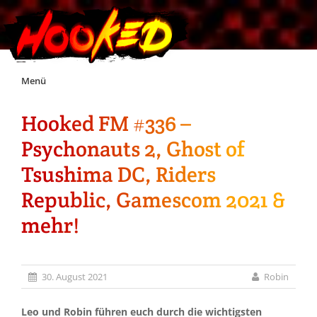
Skip
Menü
to
content
Hooked FM #336 –
Unterstützt Hooked!
Psychonauts 2, Ghost of
Exklusiv für Supporter*innen
Tsushima DC, Riders
Republic, Gamescom 2021 &
Impressum
mehr!
Jobs
30. August 2021
Robin
Discord
Leo und Robin führen euch durch die wichtigsten