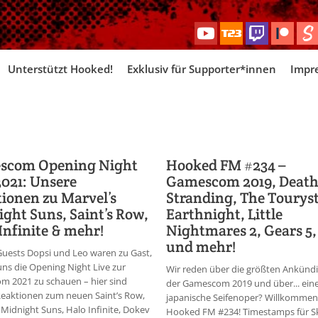
Skip
Unterstützt Hooked!
Exklusiv für Supporter*innen
Impr
to
content
scom Opening Night
Hooked FM #234 –
2021: Unsere
Gamescom 2019, Deat
ionen zu Marvel’s
Stranding, The Touryst
ght Suns, Saint’s Row,
Earthnight, Little
Infinite & mehr!
Nightmares 2, Gears 5,
und mehr!
Guests Dopsi und Leo waren zu Gast,
ns die Opening Night Live zur
Wir reden über die größten Ankünd
m 2021 zu schauen – hier sind
der Gamescom 2019 und über... ein
eaktionen zum neuen Saint’s Row,
japanische Seifenoper? Willkommen
 Midnight Suns, Halo Infinite, Dokev
Hooked FM #234! Timestamps für Sk