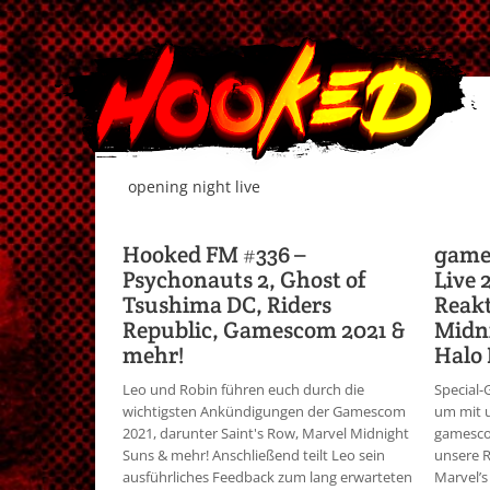
opening night live
Hooked FM #336 –
game
Psychonauts 2, Ghost of
Live 
Tsushima DC, Riders
Reakt
Republic, Gamescom 2021 &
Midni
mehr!
Halo 
Leo und Robin führen euch durch die
Special-
wichtigsten Ankündigungen der Gamescom
um mit u
2021, darunter Saint's Row, Marvel Midnight
gamesco
Suns & mehr! Anschließend teilt Leo sein
unsere R
ausführliches Feedback zum lang erwarteten
Marvel’s