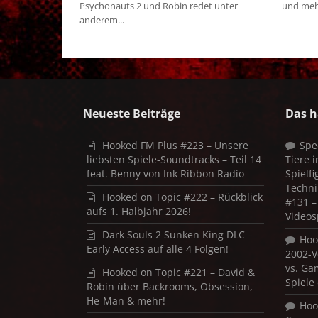
Psychonauts 2 und Robin redet unter
und mehr!
anderem...
Neueste Beiträge
Das h
Hooked FM Plus #223 – Unsere
Spe
liebsten Spiele-Soundtracks – Teil 14
Tiere 
feat. Benny von Ink Ribbon Radio
Spielf
Techni
Hooked on Topic #222 – Rückblick
#131 – 
aufs 1. Halbjahr 2026!
Videos
Dark Souls 2 Sunken King DLC –
Hoo
Early Access auf alle 4 Folgen!
2002-V
vs. Ga
Hooked on Topic #221 – David &
Spiele
Robin über Backrooms, Obsession,
He-Man & mehr!
Hoo