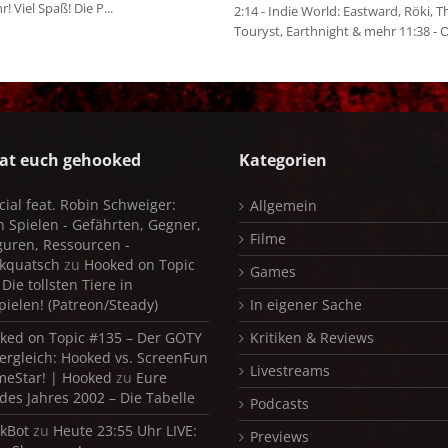
 Viel Spaß! Die P...
2:14 - Indie World: Eastward, Röki, T
Touryst, Earthnight & mehr 11:38 - Or
at euch gehooked
Kategorien
cial feat. Robin Schweiger:
Allgemein
in Spielen - Gefährten, Gegner,
Filme
iguren, Ressourcen -
kquatsch
zu
Hooked on Topic
Games
Die tollsten Tiere in
pielen! (Patreon/Steady)
In eigener Sache
ked on Topic #135 – Der GOTY
Kritiken & Reviews
ergleich: Hooked vs. ScreenFun
Livestreams
meStar! | Hooked
zu
Eure
 des Jahres 2002 – Die Tabelle
Podcasts
kBot
zu
Heute 23:55 Uhr LIVE:
Previews