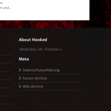
he
i and...
About Hooked
»Blablabla, Mr. Freeman.«
Meta
Datenschutzerklärung
Forum (Archiv)
Wiki (Archiv)