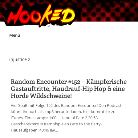
Skip
Menü
to
content
Unterstützt Hooked!
injustice 2
Exklusiv für Supporter*innen
Random Encounter #152 – Kämpferische
Gastauftritte, Haudrauf-Hip Hop & eine
Impressum
Horde Wildschweine!
Viel Spaß mit Folge 152 des Random Encounter! Den Podcast
Jobs
könnt ihr auch als .mp3 herunterladen, hier kommt ihr zu
iTunes. Timestamps: 1:00 – Hand of Fate 2 20:53 –
Gastcharaktere in Kampfspielen Late to the Party-
Discord
Hausaufgaben: 40:46 &#...