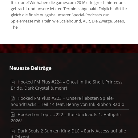
It is done! Wir haben die gamescom 2016 erfolgreich hinter uns
gebracht und unsere letzten Termine abgehakt. Folglich hört ihr
gleich die finale Ausgabe unserer Special-Podcasts zur
Spielemesse mit Titeln wie Scalebound, AER, Die Zwerge, Steep,
The ...
Neueste Beiträge
Hooked FM Plus #224 – Ghost in the Shell, Princess
Bride, Dark Crystal & mehr!
Hooked FM Plus #223 – Unsere liebsten Spiele-
Soundtracks – Teil 14 feat. Benny von Ink Ribbon Radio
Hooked on Topic #222 – Rückblick aufs 1. Halbjahr
2026!
Dark Souls 2 Sunken King DLC – Early Access auf alle
4 Folgen!