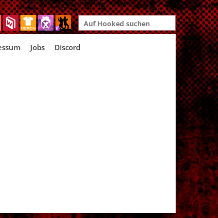
Search
for:
essum
Jobs
Discord