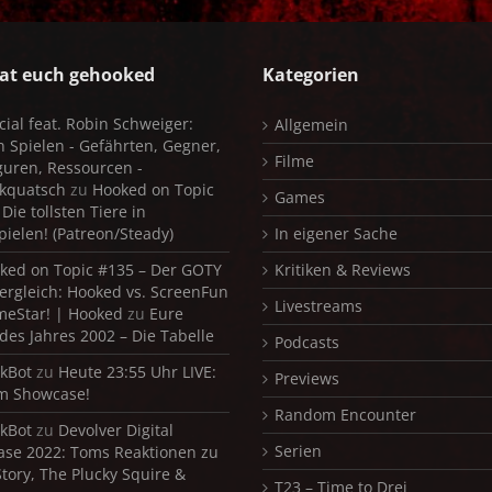
at euch gehooked
Kategorien
cial feat. Robin Schweiger:
Allgemein
in Spielen - Gefährten, Gegner,
Filme
iguren, Ressourcen -
kquatsch
zu
Hooked on Topic
Games
Die tollsten Tiere in
pielen! (Patreon/Steady)
In eigener Sache
ked on Topic #135 – Der GOTY
Kritiken & Reviews
ergleich: Hooked vs. ScreenFun
Livestreams
meStar! | Hooked
zu
Eure
 des Jahres 2002 – Die Tabelle
Podcasts
kBot
zu
Heute 23:55 Uhr LIVE:
Previews
m Showcase!
Random Encounter
kBot
zu
Devolver Digital
Serien
se 2022: Toms Reaktionen zu
Story, The Plucky Squire &
T23 – Time to Drei