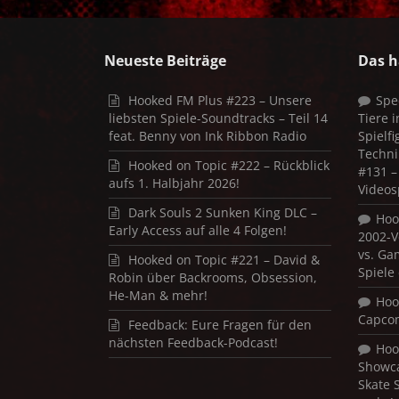
Neueste Beiträge
Das h
Hooked FM Plus #223 – Unsere
Spe
liebsten Spiele-Soundtracks – Teil 14
Tiere 
feat. Benny von Ink Ribbon Radio
Spielf
Techni
Hooked on Topic #222 – Rückblick
#131 – 
aufs 1. Halbjahr 2026!
Videos
Dark Souls 2 Sunken King DLC –
Hoo
Early Access auf alle 4 Folgen!
2002-V
vs. Ga
Hooked on Topic #221 – David &
Spiele
Robin über Backrooms, Obsession,
He-Man & mehr!
Hoo
Capco
Feedback: Eure Fragen für den
nächsten Feedback-Podcast!
Hoo
Showca
Skate 