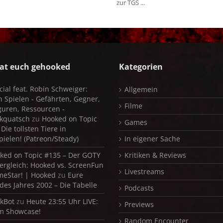
zur TGS ...
at euch gehooked
Kategorien
cial feat. Robin Schweiger:
Allgemein
in Spielen - Gefährten, Gegner,
Filme
iguren, Ressourcen -
kquatsch
zu
Hooked on Topic
Games
Die tollsten Tiere in
pielen! (Patreon/Steady)
In eigener Sache
ked on Topic #135 – Der GOTY
Kritiken & Reviews
ergleich: Hooked vs. ScreenFun
Livestreams
meStar! | Hooked
zu
Eure
 des Jahres 2002 – Die Tabelle
Podcasts
kBot
zu
Heute 23:55 Uhr LIVE:
Previews
m Showcase!
Random Encounter