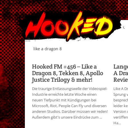
like a dragon 8
Hooked FM #456 – Like a
Lange
Dragon 8, Tekken 8, Apollo
A Dra
Justice Trilogy & mehr!
Revie
Die traurige Entlassungswelle der Videospiel-
Like A D
Industrie erreichte letzte Woche einen
Sprung v
neuen Tiefpunkt mit Kündigungen bei
besprech
Microsoft, Riot, People Can Fly und diversen
leider ke
anderen Studios. Darüber müssen wir reden!
Version
Außerdem gibt's unsere Eindrücke zum ...
veröffen
Ha...