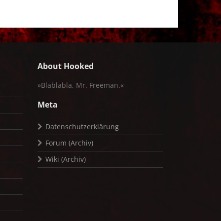
About Hooked
»Blablabla, Mr. Freeman.«
Meta
Datenschutzerklärung
Forum (Archiv)
Wiki (Archiv)