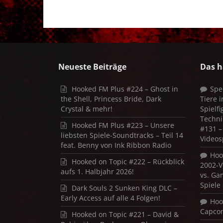
Neueste Beiträge
Das h
Hooked FM Plus #224 – Ghost in
Spe
the Shell, Princess Bride, Dark
Tiere 
Crystal & mehr!
Spielf
Techni
Hooked FM Plus #223 – Unsere
#131 – 
liebsten Spiele-Soundtracks – Teil 14
Videos
feat. Benny von Ink Ribbon Radio
Hoo
Hooked on Topic #222 – Rückblick
2002-V
aufs 1. Halbjahr 2026!
vs. Ga
Spiele
Dark Souls 2 Sunken King DLC –
Early Access auf alle 4 Folgen!
Hoo
Capco
Hooked on Topic #221 – David &