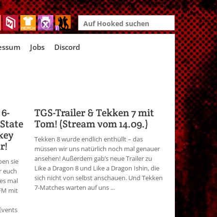
Search
for:
essum
Jobs
Discord
6-
TGS-Trailer & Tekken 7 mit
 State
Tom! (Stream vom 14.09.)
key
Tekken 8 wurde endlich enthüllt – das
r!
müssen wir uns natürlich noch mal genauer
ansehen! Außerdem gab’s neue Trailer zu
ben sie
Like a Dragon 8 und Like a Dragon Ishin, die
r euch
sich nicht von selbst anschauen. Und Tekken
 es mal
7-Matches warten auf uns ...
FM mit
Events