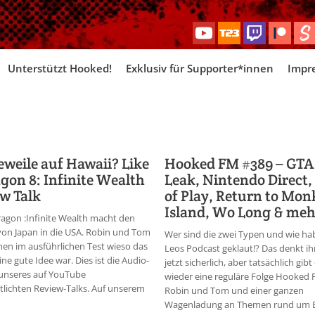
Skip
Unterstützt Hooked!
Exklusiv für Supporter*innen
Impr
to
content
weile auf Hawaii? Like
Hooked FM #389 – GTA 
gon 8: Infinite Wealth
Leak, Nintendo Direct,
w Talk
of Play, Return to Mon
Island, Wo Long & meh
ragon :Infinite Wealth macht den
on Japan in die USA. Robin und Tom
Wer sind die zwei Typen und wie ha
en im ausführlichen Test wieso das
Leos Podcast geklaut!? Das denkt ih
ine gute Idee war. Dies ist die Audio-
jetzt sicherlich, aber tatsächlich gibt
 unseres auf YouTube
wieder eine reguläre Folge Hooked 
tlichten Review-Talks. Auf unserem
Robin und Tom und einer ganzen
Wagenladung an Themen rund um 