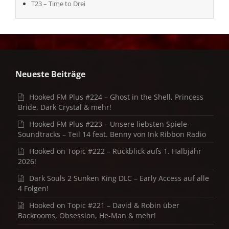
T23 – Time to Drei
Neueste Beiträge
Hooked FM Plus #224 – Ghost in the Shell, Princess
Bride, Dark Crystal & mehr!
Hooked FM Plus #223 – Unsere liebsten Spiele-
Soundtracks – Teil 14 feat. Benny von Ink Ribbon Radio
Hooked on Topic #222 – Rückblick aufs 1. Halbjahr
2026!
Dark Souls 2 Sunken King DLC – Early Access auf alle
4 Folgen!
Hooked on Topic #221 – David & Robin über
Backrooms, Obsession, He-Man & mehr!