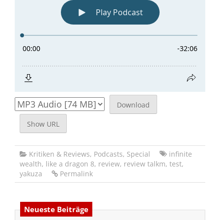
Download
Show URL
Kritiken & Reviews
,
Podcasts
,
Special
infinite
wealth
,
like a dragon 8
,
review
,
review talkm
,
test
,
yakuza
Permalink
Neueste Beiträge