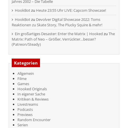
Jahres 2002 – Die Tabelle
HookBot
zu
Heute 23:55 Uhr LIVE: Capcom Showcase!
HookBot
zu
Devolver Digital Showcase 2022: Toms
Reaktionen zu Skate Story, The Plucky Squire & mehr!
Ein großartiges Desaster: Enter the Matrix | Hooked
zu
The
Matrix: Path of Neo – Größer, Verrückter…besser?
(Patreon/Steady)
Kategorien
Allgemein
Filme
Games
Hooked Originals
In eigener Sache
Kritiken & Reviews
Livestreams
Podcasts
Previews
Random Encounter
Serien