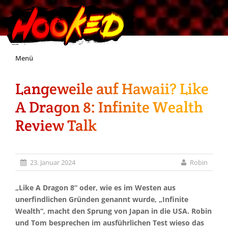
Skip
Menü
to
content
Langeweile auf Hawaii? Like
Unterstützt Hooked!
A Dragon 8: Infinite Wealth
Exklusiv für Supporter*innen
Review Talk
Impressum
23. Januar 2024
Robin
Jobs
„Like A Dragon 8“ oder, wie es im Westen aus
unerfindlichen Gründen genannt wurde, „Infinite
Discord
Wealth“, macht den Sprung von Japan in die USA. Robin
und Tom besprechen im ausführlichen Test wieso das