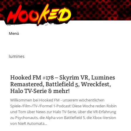
Skip
Menü
to
content
Unterstützt Hooked!
lumines
Exklusiv für Supporter*innen
Hooked FM #178 – Skyrim VR, Lumines
Remastered, Battlefield 5, Wreckfest,
Impressum
Halo TV-Serie & mehr!
Willkommen bei Hooked FM - unserem wöchentlichen
Jobs
Spiele-/Film-/TV-/Formel 1-Podcast! Diese Woche reden Robin
und Tom über News zur Halo TV-Serie, über die VR-Erfahrung
zu Psychonauts, die Alpha von Battlefield 5, die Xbox-Version
Discord
von NieR Automata...