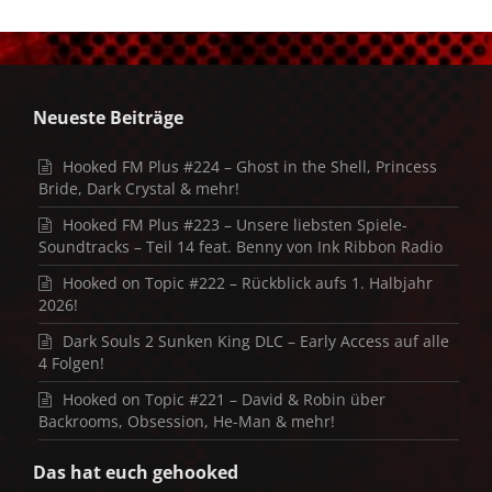
Neueste Beiträge
Hooked FM Plus #224 – Ghost in the Shell, Princess
Bride, Dark Crystal & mehr!
Hooked FM Plus #223 – Unsere liebsten Spiele-
Soundtracks – Teil 14 feat. Benny von Ink Ribbon Radio
Hooked on Topic #222 – Rückblick aufs 1. Halbjahr
2026!
Dark Souls 2 Sunken King DLC – Early Access auf alle
4 Folgen!
Hooked on Topic #221 – David & Robin über
Backrooms, Obsession, He-Man & mehr!
Das hat euch gehooked