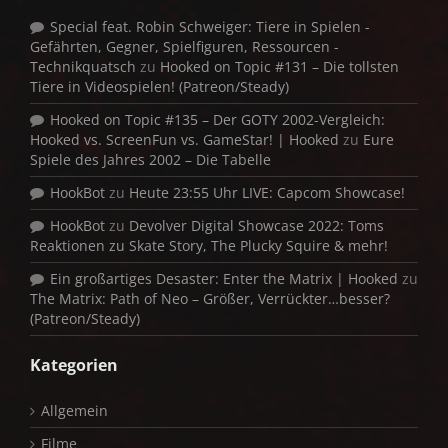
Special feat. Robin Schweiger: Tiere in Spielen -
Gefährten, Gegner, Spielfiguren, Ressourcen -
Technikquatsch
zu
Hooked on Topic #131 – Die tollsten
Tiere in Videospielen! (Patreon/Steady)
Hooked on Topic #135 – Der GOTY 2002-Vergleich:
Hooked vs. ScreenFun vs. GameStar! | Hooked
zu
Eure
Spiele des Jahres 2002 – Die Tabelle
HookBot
zu
Heute 23:55 Uhr LIVE: Capcom Showcase!
HookBot
zu
Devolver Digital Showcase 2022: Toms
Reaktionen zu Skate Story, The Plucky Squire & mehr!
Ein großartiges Desaster: Enter the Matrix | Hooked
zu
The Matrix: Path of Neo – Größer, Verrückter…besser?
(Patreon/Steady)
Kategorien
Allgemein
Filme