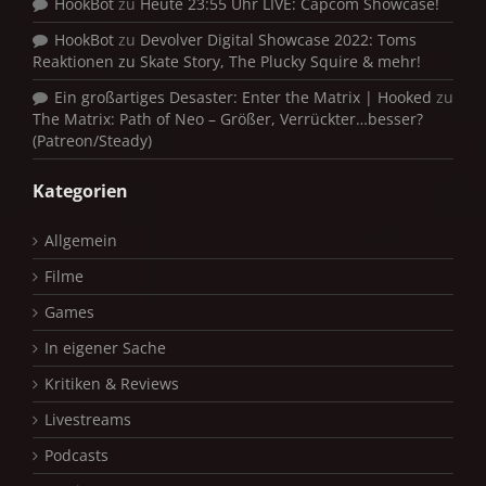
HookBot
zu
Heute 23:55 Uhr LIVE: Capcom Showcase!
HookBot
zu
Devolver Digital Showcase 2022: Toms
Reaktionen zu Skate Story, The Plucky Squire & mehr!
Ein großartiges Desaster: Enter the Matrix | Hooked
zu
The Matrix: Path of Neo – Größer, Verrückter…besser?
(Patreon/Steady)
Kategorien
Allgemein
Filme
Games
In eigener Sache
Kritiken & Reviews
Livestreams
Podcasts