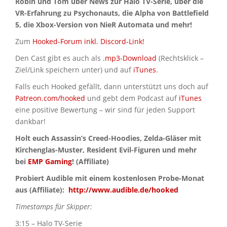
Robin und Tom über News zur Halo TV-Serie, über die
VR-Erfahrung zu Psychonauts, die Alpha von Battlefield
5, die Xbox-Version von NieR Automata und mehr!
Zum
Hooked-Forum inkl. Discord-Link!
Den Cast gibt es auch als
.mp3-Download
(Rechtsklick –
Ziel/Link speichern unter) und auf
iTunes
.
Falls euch Hooked gefällt, dann unterstützt uns doch auf
Patreon.com/hooked
und gebt dem Podcast auf
iTunes
eine positive Bewertung – wir sind für jeden Support
dankbar!
Holt euch Assassin’s Creed-Hoodies, Zelda-Gläser mit
Kirchenglas-Muster, Resident Evil-Figuren und mehr
bei
EMP Gaming
! (Affiliate)
Probiert Audible mit einem kostenlosen Probe-Monat
aus (Affiliate):
http://www.audible.de/hooked
Timestamps für Skipper:
3:15 – Halo TV-Serie