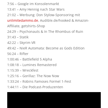
7:56 – Google im Konsolenmarkt
13:41 – Amy Hennig nach Star Wars
21:02 – Werbung: Don Stylow-Sponsoring mit
unlimitedammo.de
, Audible.de/hooked & Amazon-
Affiliate, getshirts-Shop
24:29 – Psychonauts & In The Rhombus of Ruin
31:43 – Statik
42:22 – Skyrim VR
49:42 – NieR Automata: Become as Gods Edition
56:24 – Rifter
1:00:46 – Battlefield 5 Alpha
1:08:18 – Lumines Remastered
1:15:39 – Wreckfest
1:25:16 – Gorillaz: The Now Now
1:33:24 – Robins Famoses Formel 1-Fest
1:44:11 – Die Podcast-Produzenten