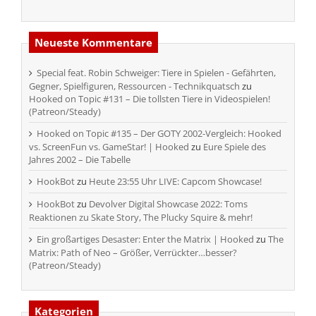
Neueste Kommentare
Special feat. Robin Schweiger: Tiere in Spielen - Gefährten,
Gegner, Spielfiguren, Ressourcen - Technikquatsch
zu
Hooked on Topic #131 – Die tollsten Tiere in Videospielen!
(Patreon/Steady)
Hooked on Topic #135 – Der GOTY 2002-Vergleich: Hooked
vs. ScreenFun vs. GameStar! | Hooked
zu
Eure Spiele des
Jahres 2002 – Die Tabelle
HookBot
zu
Heute 23:55 Uhr LIVE: Capcom Showcase!
HookBot
zu
Devolver Digital Showcase 2022: Toms
Reaktionen zu Skate Story, The Plucky Squire & mehr!
Ein großartiges Desaster: Enter the Matrix | Hooked
zu
The
Matrix: Path of Neo – Größer, Verrückter…besser?
(Patreon/Steady)
Kategorien