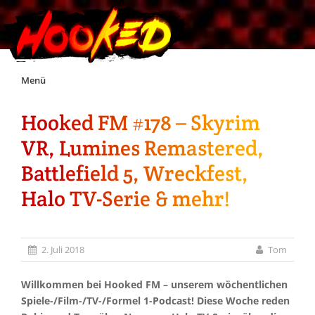
Skip
Menü
to
content
Hooked FM #178 – Skyrim
Unterstützt Hooked!
VR, Lumines Remastered,
Exklusiv für Supporter*innen
Battlefield 5, Wreckfest,
Halo TV-Serie & mehr!
Impressum
Jobs
2. Juli 2018
Tom
Discord
Willkommen bei Hooked FM – unserem wöchentlichen
Spiele-/Film-/TV-/Formel 1-Podcast! Diese Woche reden