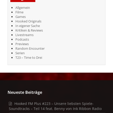
Allgemein
Filme
Games
Hooked Originals
In eigener Sache
Kritiken & Reviews
Livestreams
Podcasts
Previews
Random Encounter
Serien
T23 – Time to Drei
Neueste Beiträge
Hooked FM Plus #223 – Unsere liebsten Spiele-
Soundtracks – Teil 14 feat. Benny von Ink Ribbon Radio