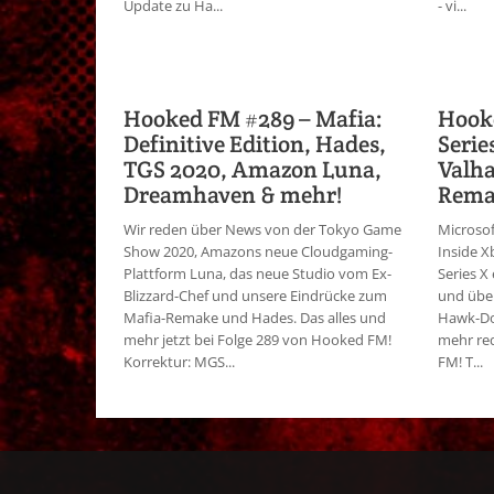
Update zu Ha...
- vi...
Hooked FM #289 – Mafia:
Hook
Definitive Edition, Hades,
Serie
TGS 2020, Amazon Luna,
Valha
Dreamhaven & mehr!
Rema
Wir reden über News von der Tokyo Game
Microsof
Show 2020, Amazons neue Cloudgaming-
Inside X
Plattform Luna, das neue Studio vom Ex-
Series X
Blizzard-Chef und unsere Eindrücke zum
und übe
Mafia-Remake und Hades. Das alles und
Hawk-Do
mehr jetzt bei Folge 289 von Hooked FM!
mehr red
Korrektur: MGS...
FM! T...