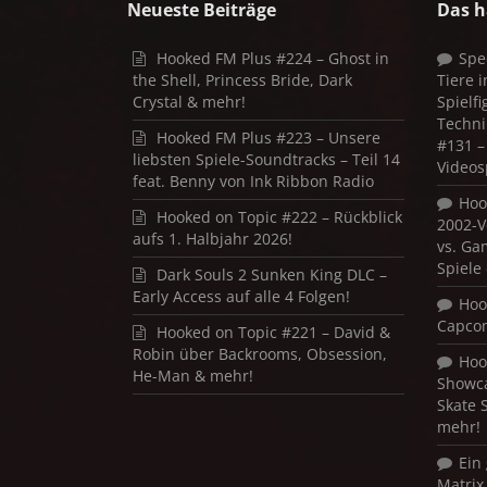
Neueste Beiträge
Das h
Hooked FM Plus #224 – Ghost in
Spe
the Shell, Princess Bride, Dark
Tiere 
Crystal & mehr!
Spielf
Techni
Hooked FM Plus #223 – Unsere
#131 – 
liebsten Spiele-Soundtracks – Teil 14
Videos
feat. Benny von Ink Ribbon Radio
Hoo
Hooked on Topic #222 – Rückblick
2002-V
aufs 1. Halbjahr 2026!
vs. Ga
Spiele
Dark Souls 2 Sunken King DLC –
Early Access auf alle 4 Folgen!
Hoo
Capco
Hooked on Topic #221 – David &
Robin über Backrooms, Obsession,
Hoo
He-Man & mehr!
Showca
Skate 
mehr!
Ein
Matrix