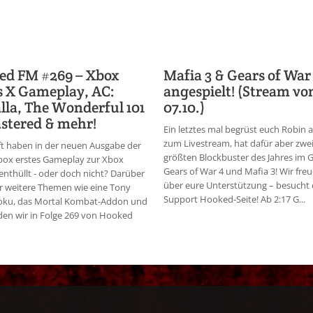
ed FM #269 – Xbox
Mafia 3 & Gears of War
s X Gameplay, AC:
angespielt! (Stream v
lla, The Wonderful 101
07.10.)
stered & mehr!
Ein letztes mal begrüst euch Robin a
zum Livestream, hat dafür aber zwei
t haben in der neuen Ausgabe der
größten Blockbuster des Jahres im 
box erstes Gameplay zur Xbox
Gears of War 4 und Mafia 3! Wir fre
 enthüllt - oder doch nicht? Darüber
über eure Unterstützung – besucht 
r weitere Themen wie eine Tony
Support Hooked-Seite! Ab 2:17 G...
ku, das Mortal Kombat-Addon und
en wir in Folge 269 von Hooked