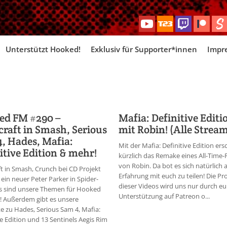
Skip
Unterstützt Hooked!
Exklusiv für Supporter*innen
Impr
to
content
ed FM #290 –
Mafia: Definitive Editi
raft in Smash, Serious
mit Robin! (Alle Strea
, Hades, Mafia:
Mit der Mafia: Definitive Edition ers
itive Edition & mehr!
kürzlich das Remake eines All-Time-
von Robin. Da bot es sich natürlich 
t in Smash, Crunch bei CD Projekt
Erfahrung mit euch zu teilen! Die P
ein neuer Peter Parker in Spider-
dieser Videos wird uns nur durch eu
s sind unsere Themen für Hooked
Unterstützung auf Patreon o...
! Außerdem gibt es unsere
e zu Hades, Serious Sam 4, Mafia:
ve Edition und 13 Sentinels Aegis Rim