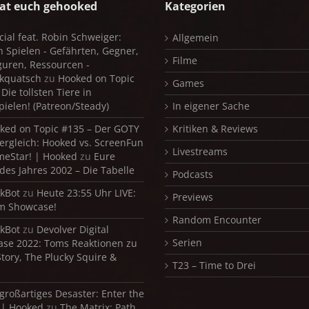
at euch gehooked
Kategorien
cial feat. Robin Schweiger:
Allgemein
in Spielen - Gefährten, Gegner,
Filme
iguren, Ressourcen -
kquatsch
zu
Hooked on Topic
Games
Die tollsten Tiere in
pielen! (Patreon/Steady)
In eigener Sache
ked on Topic #135 – Der GOTY
Kritiken & Reviews
ergleich: Hooked vs. ScreenFun
Livestreams
meStar! | Hooked
zu
Eure
 des Jahres 2002 – Die Tabelle
Podcasts
kBot
zu
Heute 23:55 Uhr LIVE:
Previews
m Showcase!
Random Encounter
kBot
zu
Devolver Digital
Serien
se 2022: Toms Reaktionen zu
Story, The Plucky Squire &
T23 – Time to Drei
 großartiges Desaster: Enter the
 | Hooked
zu
The Matrix: Path