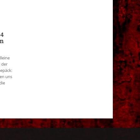
 4
om
lleine
 der
Gepäck:
uen uns
die