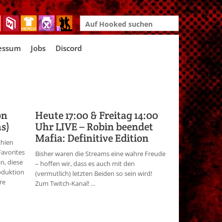
Search
for:
essum
Jobs
Discord
on
Heute 17:00 & Freitag 14:00
ms)
Uhr LIVE – Robin beendet
Mafia: Definitive Edition
chien
Favorites
Bisher waren die Streams eine wahre Freude
an, diese
– hoffen wir, dass es auch mit den
roduktion
(vermutlich) letzten Beiden so sein wird!
re
Zum Twitch-Kanal! ...