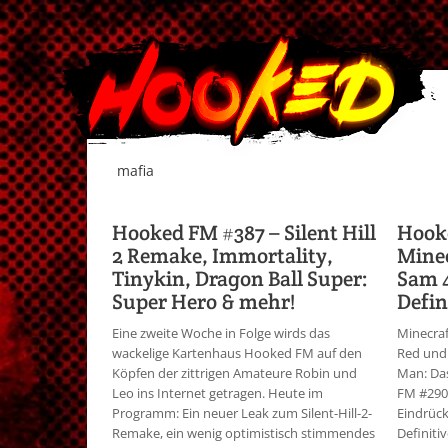
mafia
Hooked FM #387 – Silent Hill
Hook
2 Remake, Immortality,
Minec
Tinykin, Dragon Ball Super:
Sam 4
Super Hero & mehr!
Defin
Eine zweite Woche in Folge wirds das
Minecraf
wackelige Kartenhaus Hooked FM auf den
Red und 
Köpfen der zittrigen Amateure Robin und
Man: Da
Leo ins Internet getragen. Heute im
FM #290
Programm: Ein neuer Leak zum Silent-Hill-2-
Eindrück
Remake, ein wenig optimistisch stimmendes
Definiti