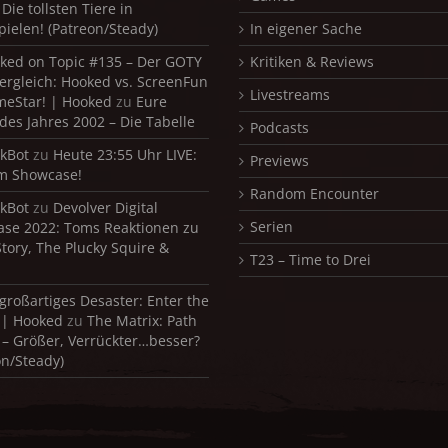
Die tollsten Tiere in
pielen! (Patreon/Steady)
In eigener Sache
ked on Topic #135 – Der GOTY
Kritiken & Reviews
ergleich: Hooked vs. ScreenFun
Livestreams
meStar! | Hooked
zu
Eure
 des Jahres 2002 – Die Tabelle
Podcasts
kBot
zu
Heute 23:55 Uhr LIVE:
Previews
m Showcase!
Random Encounter
kBot
zu
Devolver Digital
Serien
se 2022: Toms Reaktionen zu
Story, The Plucky Squire &
T23 – Time to Drei
 großartiges Desaster: Enter the
 | Hooked
zu
The Matrix: Path
 – Größer, Verrückter…besser?
on/Steady)