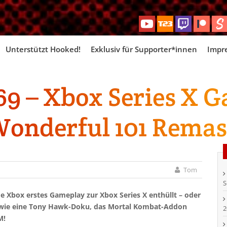
Skip
Unterstützt Hooked!
Exklusiv für Supporter*innen
Impr
to
content
9 – Xbox Series X G
Wonderful 101 Remas
Tom
S
e Xbox erstes Gameplay zur Xbox Series X enthüllt – oder
 wie eine Tony Hawk-Doku, das Mortal Kombat-Addon
2
M!