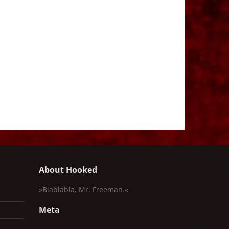
About Hooked
»Blablabla, Mr. Freeman.«
Meta