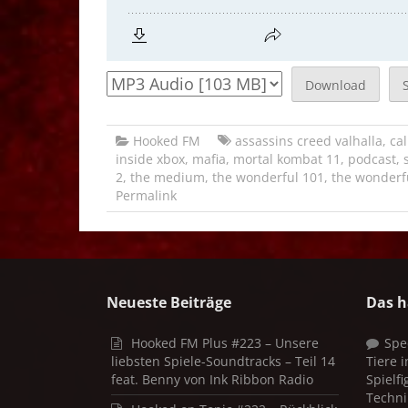
Download
Hooked FM
assassins creed valhalla
,
cal
inside xbox
,
mafia
,
mortal kombat 11
,
podcast
,
2
,
the medium
,
the wonderful 101
,
the wonderf
Permalink
Neueste Beiträge
Das h
Hooked FM Plus #223 – Unsere
Spe
liebsten Spiele-Soundtracks – Teil 14
Tiere 
feat. Benny von Ink Ribbon Radio
Spielf
Techni