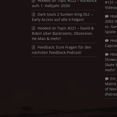
Hooked on Topic #222 – Rückblick
#131 – 
aufs 1. Halbjahr 2026!
Videos
Dark Souls 2 Sunken King DLC –
Hoo
Early Access auf alle 4 Folgen!
2002-V
vs. Ga
Hooked on Topic #221 – David &
Spiele
Robin über Backrooms, Obsession,
He-Man & mehr!
Hoo
Capco
Feedback: Eure Fragen für den
nächsten Feedback-Podcast!
Hoo
Showca
Skate 
mehr!
Ein
Matrix
of Neo
(Patre