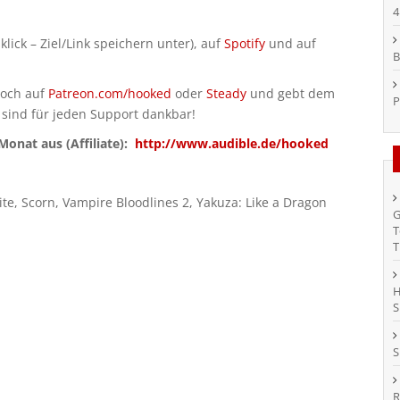
4
klick – Ziel/Link speichern unter), auf
Spotify
und auf
B
doch auf
Patreon.com/hooked
oder
Steady
und gebt dem
P
 sind für jeden Support dankbar!
onat aus (Affiliate):
http://www.audible.de/hooked
nite, Scorn, Vampire Bloodlines 2, Yakuza: Like a Dragon
G
T
T
H
S
S
R