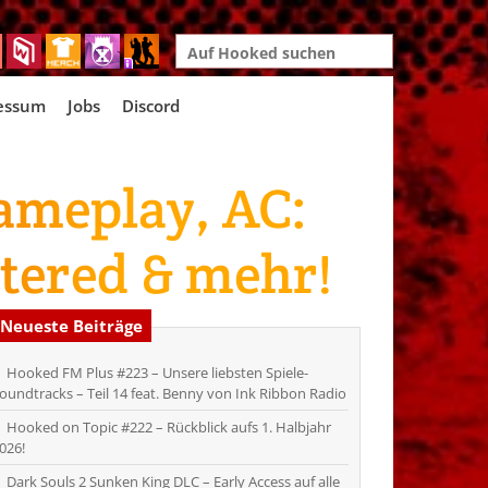
Search
for:
essum
Jobs
Discord
ameplay, AC:
tered & mehr!
Neueste Beiträge
Hooked FM Plus #223 – Unsere liebsten Spiele-
oundtracks – Teil 14 feat. Benny von Ink Ribbon Radio
Hooked on Topic #222 – Rückblick aufs 1. Halbjahr
026!
Dark Souls 2 Sunken King DLC – Early Access auf alle