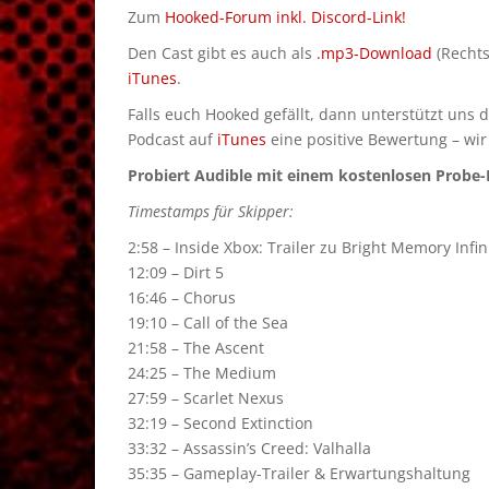
Zum
Hooked-Forum inkl. Discord-Link!
Den Cast gibt es auch als
.mp3-Download
(Rechts
iTunes
.
Falls euch Hooked gefällt, dann unterstützt uns 
Podcast auf
iTunes
eine positive Bewertung – wir
Probiert Audible mit einem kostenlosen Probe-M
Timestamps für Skipper:
2:58 – Inside Xbox: Trailer zu Bright Memory Infi
12:09 – Dirt 5
16:46 – Chorus
19:10 – Call of the Sea
21:58 – The Ascent
24:25 – The Medium
27:59 – Scarlet Nexus
32:19 – Second Extinction
33:32 – Assassin’s Creed: Valhalla
35:35 – Gameplay-Trailer & Erwartungshaltung