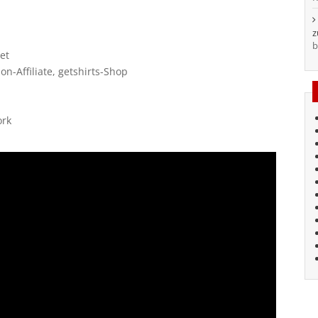
b
et
-Affiliate, getshirts-Shop
ork