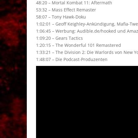
48:20 – Mortal Kombat 11: Aftermath
53:32 – Mass Effect Remaster
58:07 – Tony Hawk-Doku
1:02:01 – Geoff Keighley-Ankündigung, Mafia-Twe
1:06:45 – Werbung: Audible.de/hooked und Amazon
1:09:20 – Gears Tactics
1:20:15 – The Wonderful 101 Remastered
1:33:21 – The Division 2: Die Warlords von New Y
1:48:07 – Die Podcast-Produzenten