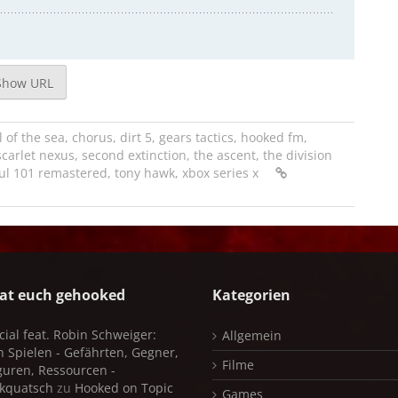
Show URL
l of the sea
,
chorus
,
dirt 5
,
gears tactics
,
hooked fm
,
scarlet nexus
,
second extinction
,
the ascent
,
the division
ul 101 remastered
,
tony hawk
,
xbox series x
at euch gehooked
Kategorien
cial feat. Robin Schweiger:
Allgemein
in Spielen - Gefährten, Gegner,
Filme
iguren, Ressourcen -
kquatsch
zu
Hooked on Topic
Games