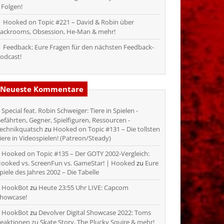
 Folgen!
Hooked on Topic #221 – David & Robin über
ackrooms, Obsession, He-Man & mehr!
Feedback: Eure Fragen für den nächsten Feedback-
odcast!
Neueste Kommentare
Special feat. Robin Schweiger: Tiere in Spielen -
efährten, Gegner, Spielfiguren, Ressourcen -
echnikquatsch
zu
Hooked on Topic #131 – Die tollsten
iere in Videospielen! (Patreon/Steady)
Hooked on Topic #135 – Der GOTY 2002-Vergleich:
ooked vs. ScreenFun vs. GameStar! | Hooked
zu
Eure
piele des Jahres 2002 – Die Tabelle
HookBot
zu
Heute 23:55 Uhr LIVE: Capcom
howcase!
HookBot
zu
Devolver Digital Showcase 2022: Toms
eaktionen zu Skate Story, The Plucky Squire & mehr!