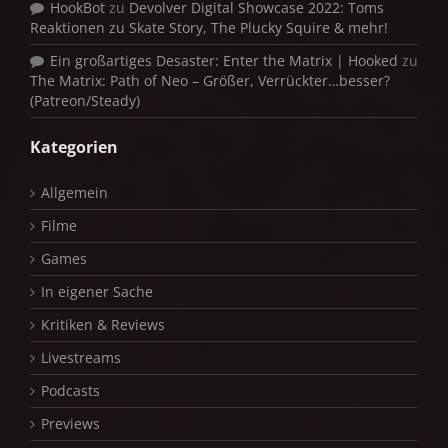
HookBot
zu
Devolver Digital Showcase 2022: Toms
Reaktionen zu Skate Story, The Plucky Squire & mehr!
Ein großartiges Desaster: Enter the Matrix | Hooked
zu
The Matrix: Path of Neo – Größer, Verrückter…besser?
(Patreon/Steady)
Kategorien
Allgemein
Filme
Games
In eigener Sache
Kritiken & Reviews
Livestreams
Podcasts
Previews