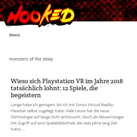
Skip
Menü
to
content
Unterstützt Hooked!
monsters of the deep
Exklusiv für Supporter*innen
Wieso sich Playstation VR im Jahre 2018
tatsächlich lohnt: 12 Spiele, die
Impressum
begeistern
Lange habe ich gezögert, bis ich mir Sonys Virtual-Reality-
Jobs
Headset selbst zugelegt habe. Viele Leute hat die neue
Technologie auf lange Sicht enttäuscht. Doch als Neueinsteiger
mit Zugriff auf eine Spielebibliothek, die zwei Jahre lang Zeit
Discord
hatte, ...