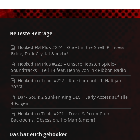
Neueste Beiträge
Hooked FM Plus #224 – Ghost in the Shell, Princess
Bride, Dark Crystal & mehr!
Hooked FM Plus #223 – Unsere liebsten Spiele-
Soundtracks – Teil 14 feat. Benny von Ink Ribbon Radio
Hooked on Topic #222 – Rückblick aufs 1. Halbjahr
2026!
Dark Souls 2 Sunken King DLC – Early Access auf alle
4 Folgen!
Hooked on Topic #221 – David & Robin über
Backrooms, Obsession, He-Man & mehr!
Das hat euch gehooked