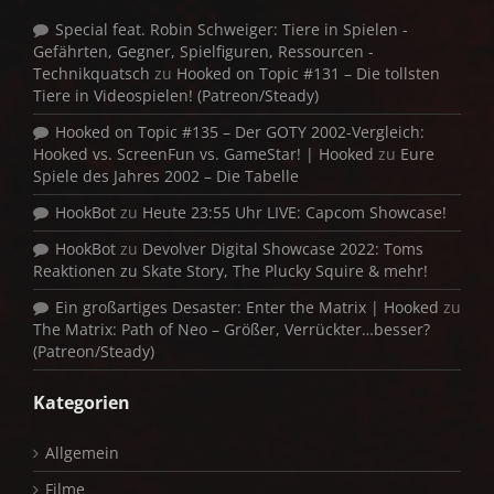
Special feat. Robin Schweiger: Tiere in Spielen -
Gefährten, Gegner, Spielfiguren, Ressourcen -
Technikquatsch
zu
Hooked on Topic #131 – Die tollsten
Tiere in Videospielen! (Patreon/Steady)
Hooked on Topic #135 – Der GOTY 2002-Vergleich:
Hooked vs. ScreenFun vs. GameStar! | Hooked
zu
Eure
Spiele des Jahres 2002 – Die Tabelle
HookBot
zu
Heute 23:55 Uhr LIVE: Capcom Showcase!
HookBot
zu
Devolver Digital Showcase 2022: Toms
Reaktionen zu Skate Story, The Plucky Squire & mehr!
Ein großartiges Desaster: Enter the Matrix | Hooked
zu
The Matrix: Path of Neo – Größer, Verrückter…besser?
(Patreon/Steady)
Kategorien
Allgemein
Filme