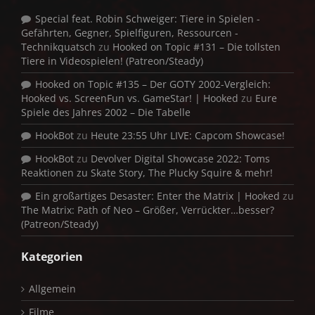
Special feat. Robin Schweiger: Tiere in Spielen -
Gefährten, Gegner, Spielfiguren, Ressourcen -
Technikquatsch
zu
Hooked on Topic #131 – Die tollsten
Tiere in Videospielen! (Patreon/Steady)
Hooked on Topic #135 – Der GOTY 2002-Vergleich:
Hooked vs. ScreenFun vs. GameStar! | Hooked
zu
Eure
Spiele des Jahres 2002 – Die Tabelle
HookBot
zu
Heute 23:55 Uhr LIVE: Capcom Showcase!
HookBot
zu
Devolver Digital Showcase 2022: Toms
Reaktionen zu Skate Story, The Plucky Squire & mehr!
Ein großartiges Desaster: Enter the Matrix | Hooked
zu
The Matrix: Path of Neo – Größer, Verrückter…besser?
(Patreon/Steady)
Kategorien
Allgemein
Filme