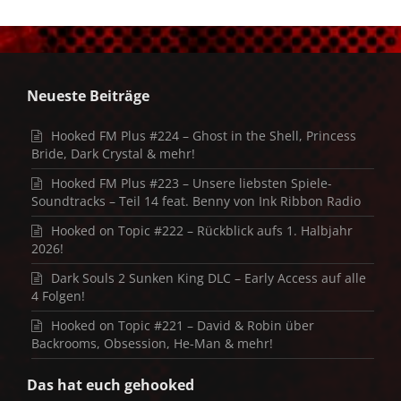
Neueste Beiträge
Hooked FM Plus #224 – Ghost in the Shell, Princess
Bride, Dark Crystal & mehr!
Hooked FM Plus #223 – Unsere liebsten Spiele-
Soundtracks – Teil 14 feat. Benny von Ink Ribbon Radio
Hooked on Topic #222 – Rückblick aufs 1. Halbjahr
2026!
Dark Souls 2 Sunken King DLC – Early Access auf alle
4 Folgen!
Hooked on Topic #221 – David & Robin über
Backrooms, Obsession, He-Man & mehr!
Das hat euch gehooked