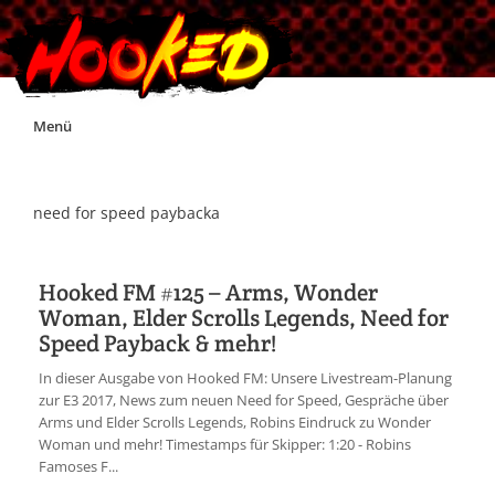
Skip
Menü
to
content
Unterstützt Hooked!
need for speed paybacka
Exklusiv für Supporter*innen
Hooked FM #125 – Arms, Wonder
Woman, Elder Scrolls Legends, Need for
Impressum
Speed Payback & mehr!
In dieser Ausgabe von Hooked FM: Unsere Livestream-Planung
Jobs
zur E3 2017, News zum neuen Need for Speed, Gespräche über
Arms und Elder Scrolls Legends, Robins Eindruck zu Wonder
Woman und mehr! Timestamps für Skipper: 1:20 - Robins
Discord
Famoses F...