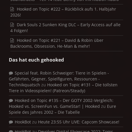
Hooked on Topic #222 – Rückblick aufs 1. Halbjahr
2026!
Dark Souls 2 Sunken King DLC – Early Access auf alle
4 Folgen!
Hooked on Topic #221 – David & Robin über
Backrooms, Obsession, He-Man & mehr!
Das hat euch gehooked
Special feat. Robin Schweiger: Tiere in Spielen -
Gefährten, Gegner, Spielfiguren, Ressourcen -
Technikquatsch
zu
Hooked on Topic #131 – Die tollsten
Tiere in Videospielen! (Patreon/Steady)
Hooked on Topic #135 – Der GOTY 2002-Vergleich:
Hooked vs. ScreenFun vs. GameStar! | Hooked
zu
Eure
Spiele des Jahres 2002 – Die Tabelle
HookBot
zu
Heute 23:55 Uhr LIVE: Capcom Showcase!
HookBot
zu
Devolver Digital Showcase 2022: Toms