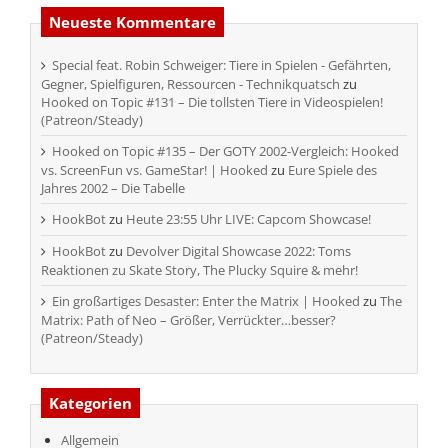
Neueste Kommentare
Special feat. Robin Schweiger: Tiere in Spielen - Gefährten,
Gegner, Spielfiguren, Ressourcen - Technikquatsch
zu
Hooked on Topic #131 – Die tollsten Tiere in Videospielen!
(Patreon/Steady)
Hooked on Topic #135 – Der GOTY 2002-Vergleich: Hooked
vs. ScreenFun vs. GameStar! | Hooked
zu
Eure Spiele des
Jahres 2002 – Die Tabelle
HookBot
zu
Heute 23:55 Uhr LIVE: Capcom Showcase!
HookBot
zu
Devolver Digital Showcase 2022: Toms
Reaktionen zu Skate Story, The Plucky Squire & mehr!
Ein großartiges Desaster: Enter the Matrix | Hooked
zu
The
Matrix: Path of Neo – Größer, Verrückter…besser?
(Patreon/Steady)
Kategorien
Allgemein