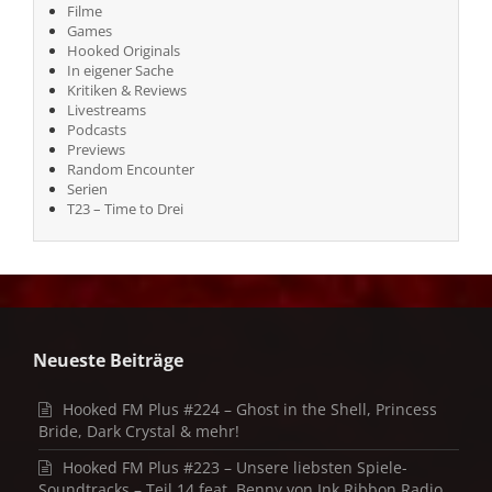
Filme
Games
Hooked Originals
In eigener Sache
Kritiken & Reviews
Livestreams
Podcasts
Previews
Random Encounter
Serien
T23 – Time to Drei
Neueste Beiträge
Hooked FM Plus #224 – Ghost in the Shell, Princess
Bride, Dark Crystal & mehr!
Hooked FM Plus #223 – Unsere liebsten Spiele-
Soundtracks – Teil 14 feat. Benny von Ink Ribbon Radio