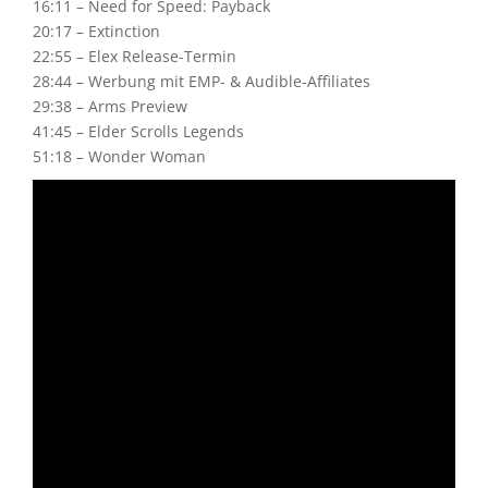
16:11 – Need for Speed: Payback
20:17 – Extinction
22:55 – Elex Release-Termin
28:44 – Werbung mit EMP- & Audible-Affiliates
29:38 – Arms Preview
41:45 – Elder Scrolls Legends
51:18 – Wonder Woman