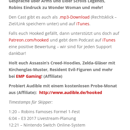
Gespräche über Arms und Elder Scrolls Legends,
Robins Eindruck zu Wonder Woman und mehr!
Den Cast gibt es auch als
.mp3-Download
(Rechtsklick –
Ziel/Link speichern unter) und auf
iTunes
.
Falls euch Hooked gefällt, dann unterstützt uns doch auf
Patreon.com/hooked
und gebt dem Podcast auf
iTunes
eine positive Bewertung – wir sind für jeden Support
dankbar!
Holt euch Assassin’s Creed-Hoodies, Zelda-Gläser mit
Kirchenglas-Muster, Resident Evil-Figuren und mehr
bei
EMP Gaming
! (Affiliate)
Probiert Audible mit einem kostenlosen Probe-Monat
aus (Affiliate):
http://www.audible.de/hooked
Timestamps für Skipper:
1:20 – Robins Famoses Formel 1-Fest
6:04 – E3 2017 Livestream-Planung
12:21 – Nintendo Switch Online-System