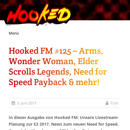
Skip
Menü
to
content
Hooked FM #125 – Arms,
Unterstützt Hooked!
Wonder Woman, Elder
Exklusiv für Supporter*innen
Scrolls Legends, Need for
Speed Payback & mehr!
Impressum
Jobs
5. Juni 2017
Tom
Discord
In dieser Ausgabe von Hooked FM: Unsere Livestream-
Planung zur E3 2017, News zum neuen Need for Speed,