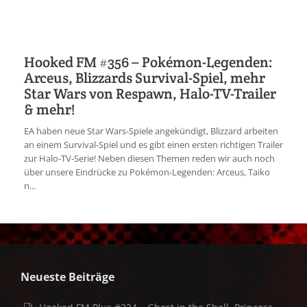
Hooked FM #356 – Pokémon-Legenden:
Arceus, Blizzards Survival-Spiel, mehr
Star Wars von Respawn, Halo-TV-Trailer
& mehr!
EA haben neue Star Wars-Spiele angekündigt, Blizzard arbeiten
an einem Survival-Spiel und es gibt einen ersten richtigen Trailer
zur Halo-TV-Serie! Neben diesen Themen reden wir auch noch
über unsere Eindrücke zu Pokémon-Legenden: Arceus, Taiko
n...
Neueste Beiträge