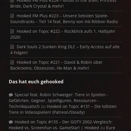
Hooked FM Plus #224 – Ghost in the Shell, Princess
Bride, Dark Crystal & mehr!
Hooked FM Plus #223 – Unsere liebsten Spiele-
Soundtracks – Teil 14 feat. Benny von Ink Ribbon Radio
Hooked on Topic #222 – Rückblick aufs 1. Halbjahr
2026!
Dark Souls 2 Sunken King DLC – Early Access auf alle
4 Folgen!
Hooked on Topic #221 – David & Robin über
Backrooms, Obsession, He-Man & mehr!
Das hat euch gehooked
Special feat. Robin Schweiger: Tiere in Spielen -
Gefährten, Gegner, Spielfiguren, Ressourcen -
Technikquatsch
zu
Hooked on Topic #131 – Die tollsten
Tiere in Videospielen! (Patreon/Steady)
Hooked on Topic #135 – Der GOTY 2002-Vergleich:
Hooked vs. ScreenFun vs. GameStar! | Hooked
zu
Eure