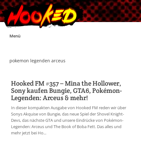
Skip
Menü
to
content
Unterstützt Hooked!
pokemon legenden arceus
Exklusiv für Supporter*innen
Hooked FM #357 – Mina the Hollower,
Sony kaufen Bungie, GTA6, Pokémon-
Impressum
Legenden: Arceus & mehr!
In dieser kompakten Ausgabe von Hooked FM reden wir über
Jobs
Sonys Akquise von Bungie, das neue Spiel der Shovel Knight-
Devs, das nächste GTA und unsere Eindrücke von Pokémon-
Legenden: Arceus und The Book of Boba Fett. Das alles und
Discord
mehr jetzt bei Ho...