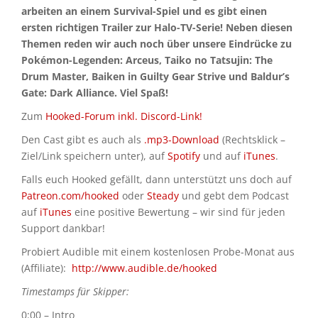
arbeiten an einem Survival-Spiel und es gibt einen
ersten richtigen Trailer zur Halo-TV-Serie! Neben diesen
Themen reden wir auch noch über unsere Eindrücke zu
Pokémon-Legenden: Arceus, Taiko no Tatsujin: The
Drum Master, Baiken in Guilty Gear Strive und Baldur’s
Gate: Dark Alliance. Viel Spaß!
Zum
Hooked-Forum inkl. Discord-Link!
Den Cast gibt es auch als
.mp3-Download
(Rechtsklick –
Ziel/Link speichern unter), auf
Spotify
und auf
iTunes
.
Falls euch Hooked gefällt, dann unterstützt uns doch auf
Patreon.com/hooked
oder
Steady
und gebt dem Podcast
auf
iTunes
eine positive Bewertung – wir sind für jeden
Support dankbar!
Probiert Audible mit einem kostenlosen Probe-Monat aus
(Affiliate):
http://www.audible.de/hooked
Timestamps für Skipper:
0:00 – Intro