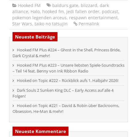
Hooked FM
baldurs gate
,
blizzard
,
dark
alliance
,
Halo
,
hooked fm
,
jedi fallen order
,
podcast
,
pokemon legenden arceus
,
respawn entertainment
,
Star Wars
,
taiko no tatsujin
Permalink
Neueste Beiträge
Hooked FM Plus #224 – Ghost in the Shell, Princess Bride,
Dark Crystal & mehr!
Hooked FM Plus #223 – Unsere liebsten Spiele-Soundtracks
– Teil 14 feat. Benny von Ink Ribbon Radio
Hooked on Topic #222 – Rückblick aufs 1. Halbjahr 2026!
Dark Souls 2 Sunken King DLC – Early Access auf alle 4
Folgen!
Hooked on Topic #221 – David & Robin über Backrooms,
Obsession, He-Man & mehr!
Neueste Kommentare