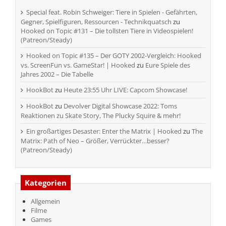
Special feat. Robin Schweiger: Tiere in Spielen - Gefährten,
Gegner, Spielfiguren, Ressourcen - Technikquatsch
zu
Hooked on Topic #131 – Die tollsten Tiere in Videospielen!
(Patreon/Steady)
Hooked on Topic #135 – Der GOTY 2002-Vergleich: Hooked
vs. ScreenFun vs. GameStar! | Hooked
zu
Eure Spiele des
Jahres 2002 – Die Tabelle
HookBot
zu
Heute 23:55 Uhr LIVE: Capcom Showcase!
HookBot
zu
Devolver Digital Showcase 2022: Toms
Reaktionen zu Skate Story, The Plucky Squire & mehr!
Ein großartiges Desaster: Enter the Matrix | Hooked
zu
The
Matrix: Path of Neo – Größer, Verrückter…besser?
(Patreon/Steady)
Kategorien
Allgemein
Filme
Games