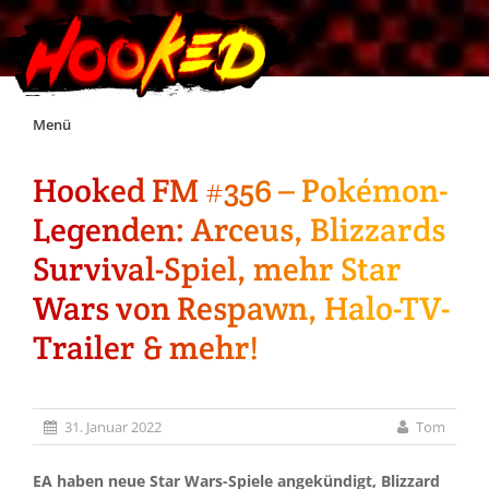
Skip
Menü
to
content
Hooked FM #356 – Pokémon-
Unterstützt Hooked!
Legenden: Arceus, Blizzards
Exklusiv für Supporter*innen
Survival-Spiel, mehr Star
Wars von Respawn, Halo-TV-
Impressum
Trailer & mehr!
Jobs
31. Januar 2022
Tom
Discord
EA haben neue Star Wars-Spiele angekündigt, Blizzard