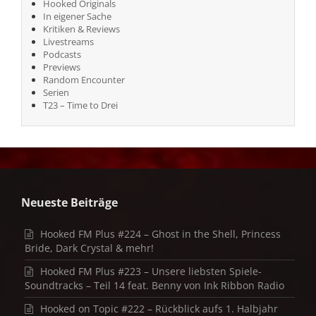
Hooked Originals
In eigener Sache
Kritiken & Reviews
Livestreams
Podcasts
Previews
Random Encounter
Serien
T23 – Time to Drei
Neueste Beiträge
Hooked FM Plus #224 – Ghost in the Shell, Princess
Bride, Dark Crystal & mehr!
Hooked FM Plus #223 – Unsere liebsten Spiele-
Soundtracks – Teil 14 feat. Benny von Ink Ribbon Radio
Hooked on Topic #222 – Rückblick aufs 1. Halbjahr