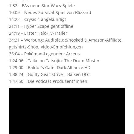
1:32 – EAs neue Star Wars-Spiele
10:09 – Neues Survival-Spiel von Blizzard
14:22 – Crysis 4 angekündigt
21:11 – Hyper Scape geht offline
24:19 – Erster Halo-TV-Trailer
34:31 – Werbung: Audible.de/hooked & Amazon-Affiliate,
getshirts-Shop, Video-Empfehlungen
36:04 – Pokémon-Legenden: Arceus
1:24:06 – Taiko no Tatsujin: The Drum Master
1:29:00 – Baldur’s Gate: Dark Alliance HD
1:38:24 – Guilty Gear Strive – Baiken DLC
1:47:50 – Die Podcast-Produzent*innen