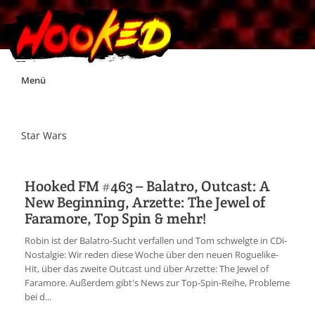
Skip
Menü
to
content
Unterstützt Hooked!
Star Wars
Exklusiv für Supporter*innen
Hooked FM #463 – Balatro, Outcast: A
New Beginning, Arzette: The Jewel of
Impressum
Faramore, Top Spin & mehr!
Robin ist der Balatro-Sucht verfallen und Tom schwelgte in CDi-
Jobs
Nostalgie: Wir reden diese Woche über den neuen Roguelike-
Hit, über das zweite Outcast und über Arzette: The Jewel of
Faramore. Außerdem gibt's News zur Top-Spin-Reihe, Probleme
Discord
bei d...