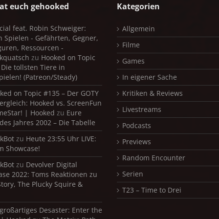
at euch gehooked
Kategorien
cial feat. Robin Schweiger:
Allgemein
in Spielen - Gefährten, Gegner,
Filme
iguren, Ressourcen -
kquatsch
zu
Hooked on Topic
Games
Die tollsten Tiere in
pielen! (Patreon/Steady)
In eigener Sache
ked on Topic #135 – Der GOTY
Kritiken & Reviews
ergleich: Hooked vs. ScreenFun
Livestreams
meStar! | Hooked
zu
Eure
 des Jahres 2002 – Die Tabelle
Podcasts
kBot
zu
Heute 23:55 Uhr LIVE:
Previews
m Showcase!
Random Encounter
kBot
zu
Devolver Digital
Serien
se 2022: Toms Reaktionen zu
Story, The Plucky Squire &
T23 – Time to Drei
 großartiges Desaster: Enter the