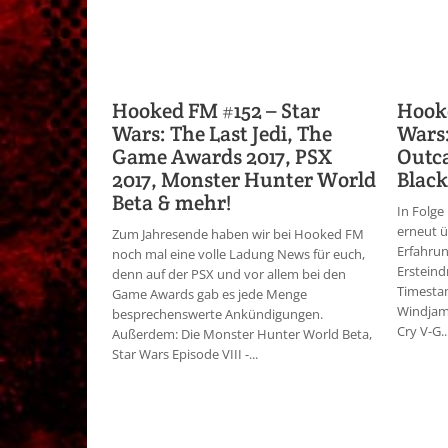
Hooked FM #152 – Star
Hooke
Wars: The Last Jedi, The
Wars:
Game Awards 2017, PSX
Outca
2017, Monster Hunter World
Black
Beta & mehr!
In Folge
erneut ü
Zum Jahresende haben wir bei Hooked FM
Erfahrun
noch mal eine volle Ladung News für euch,
Ersteind
denn auf der PSX und vor allem bei den
Timestam
Game Awards gab es jede Menge
Windjamm
besprechenswerte Ankündigungen.
Cry V-G..
Außerdem: Die Monster Hunter World Beta,
Star Wars Episode VIII -...