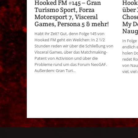
Hooked FM #145 – Gran
Hook
Turismo Sport, Forza
über 
Motorsport 7, Visceral
Chose
Games, Persona 5 & mehr!
My Do
Naug
Habt ihr Zeit? Gut, denn Folge 145 von
Hooked FM geht ein Weilchen: In 2 1/2
In Folge
Stunden reden wir über die Schließung von
endlich 
Visceral Games, über das Matchmaking-
holen Do
Patent von Activision und über die
redet Ro
Probleme rund um das Forum NeoGAF.
von Nau
Außerdem: Gran Turi...
viel, viel