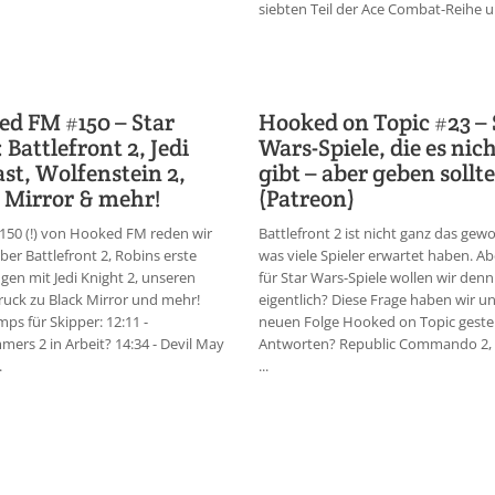
siebten Teil der Ace Combat-Reihe u.
d FM #150 – Star
Hooked on Topic #23 – 
 Battlefront 2, Jedi
Wars-Spiele, die es nic
st, Wolfenstein 2,
gibt – aber geben sollte
 Mirror & mehr!
(Patreon)
 150 (!) von Hooked FM reden wir
Battlefront 2 ist nicht ganz das gew
ber Battlefront 2, Robins erste
was viele Spieler erwartet haben. A
gen mit Jedi Knight 2, unseren
für Star Wars-Spiele wollen wir denn
ruck zu Black Mirror und mehr!
eigentlich? Diese Frage haben wir un
ps für Skipper: 12:11 -
neuen Folge Hooked on Topic gestell
ers 2 in Arbeit? 14:34 - Devil May
Antworten? Republic Commando 2,
.
...