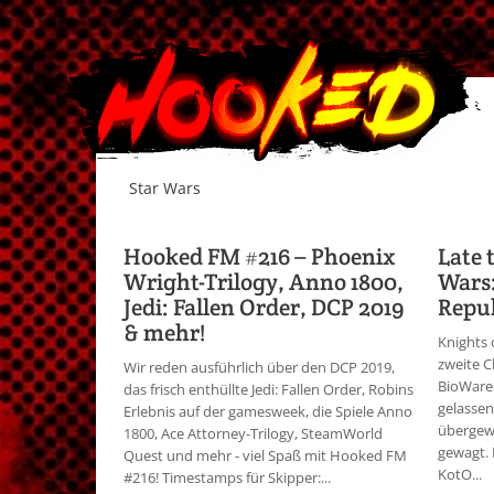
Star Wars
Hooked FM #216 – Phoenix
Late 
Wright-Trilogy, Anno 1800,
Wars:
Jedi: Fallen Order, DCP 2019
Repub
& mehr!
Knights 
zweite C
Wir reden ausführlich über den DCP 2019,
BioWare
das frisch enthüllte Jedi: Fallen Order, Robins
gelassen
Erlebnis auf der gamesweek, die Spiele Anno
übergew
1800, Ace Attorney-Trilogy, SteamWorld
gewagt. 
Quest und mehr - viel Spaß mit Hooked FM
KotO...
#216! Timestamps für Skipper:...