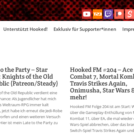
Skip
Unterstützt Hooked!
Exklusiv für Supporter*innen
Impr
to
content
to the Party – Star
Hooked FM #204 – Ace
 Knights of the Old
Combat 7, Mortal Komb
lic (Patreon/Steady)
Travis Strikes Again,
Onimusha, Star Wars 
of the Old Republic verdient eine
mehr!
hance: Als Jugendlicher hat mich
s Weltraum-RPG immer kalt
Hooked FM Folge 204 ist am Start: 
, jetzt habe ich erneut die Jedi-Robe
über die Gameplay-Enthüllung von 
orfen und einen weiteren Versuch
Kombat 11, über EA, die mal wieder 
Hier ist mein Late to the Party zu
Wars-Spiel abbrechen, über das br
Switch-Spiel Travis Strikes Again un