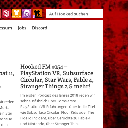
Search
for:
essum
Jobs
Discord
Hooked FM #154 –
at 11,
PlayStation VR, Subsurface
Circular, Star Wars, Fable 4,
&
Stranger Things 2 & mehr!
Im ersten Podcast des Jahres 2018 reden wir
sehr ausführlich über Toms erste
Wir reden
PlayStation VR-Erfahrungen, über Indie-Titel
Mortal
wie Subsurface Circular, Floor Kids oder The
ein Star
Fidelio Incident, über Gerüchte zu Fable 4
andneue
und Nintendo, über Stranger Thin...
d den