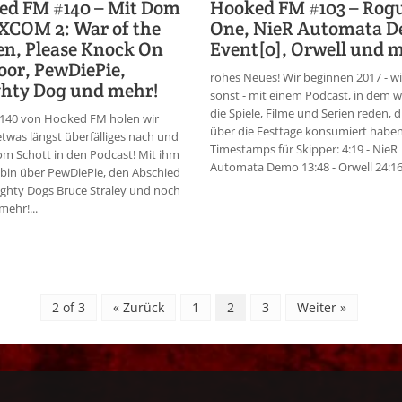
ed FM #140 – Mit Dom
Hooked FM #103 – Rog
XCOM 2: War of the
One, NieR Automata D
n, Please Knock On
Event[0], Orwell und 
or, PewDiePie,
rohes Neues! Wir beginnen 2017 - w
hty Dog und mehr!
sonst - mit einem Podcast, in dem w
die Spiele, Filme und Serien reden, d
 140 von Hooked FM holen wir
über die Festtage konsumiert haben
etwas längst überfälliges nach und
Timestamps für Skipper: 4:19 - NieR
m Schott in den Podcast! Mit ihm
Automata Demo 13:48 - Orwell 24:16 -
bin über PewDiePie, den Abschied
ghty Dogs Bruce Straley und noch
 mehr!...
2 of 3
« Zurück
1
2
3
Weiter »