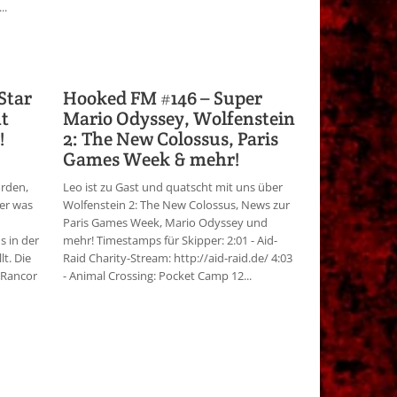
..
Star
Hooked FM #146 – Super
ht
Mario Odyssey, Wolfenstein
!
2: The New Colossus, Paris
Games Week & mehr!
orden,
Leo ist zu Gast und quatscht mit uns über
ber was
Wolfenstein 2: The New Colossus, News zur
Paris Games Week, Mario Odyssey und
s in der
mehr! Timestamps für Skipper: 2:01 - Aid-
t. Die
Raid Charity-Stream: http://aid-raid.de/ 4:03
 Rancor
- Animal Crossing: Pocket Camp 12...