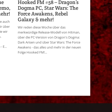
ue
Hooked FM #58 – Dragon’s
emo,
Dogma PC, Star Wars: The
mehr!
Force Awakens, Rebel
Galaxy & mehr!
ie auch
ir über
Wir reden diese Woche über das
ie wir
merkwürdige Release-Modell von Hitman,
.
über die PC-Version von Dragon's Dogma:
Dark Arisen und über Star Wars: The Force
 E...
Awakens - das alles und mehr in der neuen
Folge Hooked FM!...