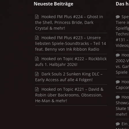
Neueste Beiträge
Das h
Hooked FM Plus #224 – Ghost in
Spe
the Shell, Princess Bride, Dark
Tiere 
Crystal & mehr!
Spielf
Techni
Hooked FM Plus #223 – Unsere
#131 – 
liebsten Spiele-Soundtracks – Teil 14
Videos
feat. Benny von Ink Ribbon Radio
Hoo
Hooked on Topic #222 – Rückblick
2002-V
aufs 1. Halbjahr 2026!
vs. Ga
Spiele
Dark Souls 2 Sunken King DLC –
Early Access auf alle 4 Folgen!
Hoo
Capco
Hooked on Topic #221 – David &
Robin über Backrooms, Obsession,
Hoo
He-Man & mehr!
Showca
Skate 
mehr!
Ein