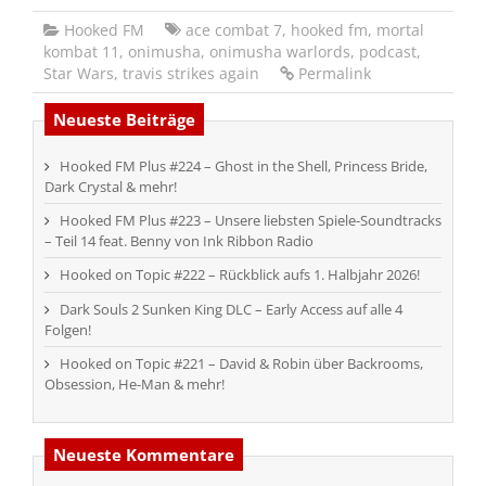
Hooked FM
ace combat 7
,
hooked fm
,
mortal
kombat 11
,
onimusha
,
onimusha warlords
,
podcast
,
Star Wars
,
travis strikes again
Permalink
Neueste Beiträge
Hooked FM Plus #224 – Ghost in the Shell, Princess Bride,
Dark Crystal & mehr!
Hooked FM Plus #223 – Unsere liebsten Spiele-Soundtracks
– Teil 14 feat. Benny von Ink Ribbon Radio
Hooked on Topic #222 – Rückblick aufs 1. Halbjahr 2026!
Dark Souls 2 Sunken King DLC – Early Access auf alle 4
Folgen!
Hooked on Topic #221 – David & Robin über Backrooms,
Obsession, He-Man & mehr!
Neueste Kommentare