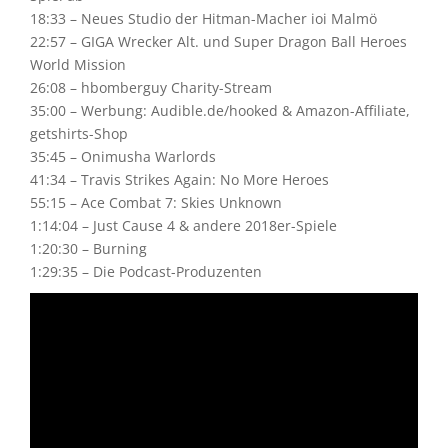
18:33 – Neues Studio der Hitman-Macher ioi Malmö
22:57 – GIGA Wrecker Alt. und Super Dragon Ball Heroes
World Mission
26:08 – hbomberguy Charity-Stream
35:00 – Werbung: Audible.de/hooked & Amazon-Affiliate,
getshirts-Shop
35:45 – Onimusha Warlords
41:34 – Travis Strikes Again: No More Heroes
55:15 – Ace Combat 7: Skies Unknown
1:14:04 – Just Cause 4 & andere 2018er-Spiele
1:20:30 – Burning
1:29:35 – Die Podcast-Produzenten