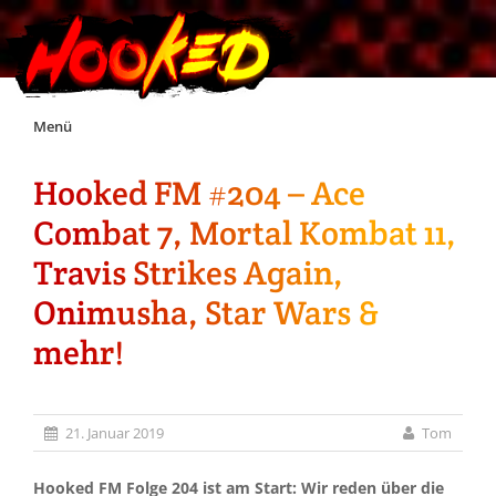
Skip
Menü
to
content
Hooked FM #204 – Ace
Unterstützt Hooked!
Combat 7, Mortal Kombat 11,
Exklusiv für Supporter*innen
Travis Strikes Again,
Onimusha, Star Wars &
Impressum
mehr!
Jobs
21. Januar 2019
Tom
Discord
Hooked FM Folge 204 ist am Start: Wir reden über die