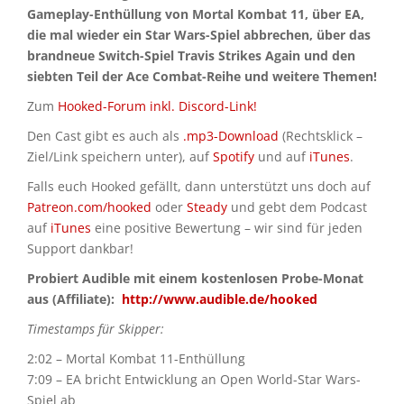
Gameplay-Enthüllung von Mortal Kombat 11, über EA,
die mal wieder ein Star Wars-Spiel abbrechen, über das
brandneue Switch-Spiel Travis Strikes Again und den
siebten Teil der Ace Combat-Reihe und weitere Themen!
Zum
Hooked-Forum inkl. Discord-Link!
Den Cast gibt es auch als
.mp3-Download
(Rechtsklick –
Ziel/Link speichern unter), auf
Spotify
und auf
iTunes
.
Falls euch Hooked gefällt, dann unterstützt uns doch auf
Patreon.com/hooked
oder
Steady
und gebt dem Podcast
auf
iTunes
eine positive Bewertung – wir sind für jeden
Support dankbar!
Probiert Audible mit einem kostenlosen Probe-Monat
aus (Affiliate):
http://www.audible.de/hooked
Timestamps für Skipper:
2:02 – Mortal Kombat 11-Enthüllung
7:09 – EA bricht Entwicklung an Open World-Star Wars-
Spiel ab