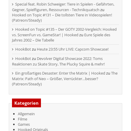
Special feat. Robin Schweiger: Tiere in Spielen - Gefährten,
Gegner, Spielfiguren, Ressourcen - Technikquatsch
zu
Hooked on Topic #131 – Die tollsten Tiere in Videospielen!
(Patreon/Steady)
Hooked on Topic #135 – Der GOTY 2002-Vergleich: Hooked
vs. ScreenFun vs. GameStar! | Hooked
zu
Eure Spiele des
Jahres 2002 – Die Tabelle
HookBot
zu
Heute 23:55 Uhr LIVE: Capcom Showcase!
HookBot
zu
Devolver Digital Showcase 2022: Toms
Reaktionen zu Skate Story, The Plucky Squire & mehr!
Ein großartiges Desaster: Enter the Matrix | Hooked
zu
The
Matrix: Path of Neo – Größer, Verrückter…besser?
(Patreon/Steady)
Kategorien
Allgemein
Filme
Games
Hooked Originals