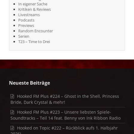
In eigener Sache
Kritiken & Reviews
Livestreams
Podcasts
Previews
Random Encounter
Serien
T23 – Time to Drei
Neueste Beiträge
Hooked FM Plus #224 – Ghost in the Shell, Princess
Bride, Dark Crystal & mehr!
Hooked FM Plus #223 – Unsere liebsten Spiele-
Soundtracks – Teil 14 feat. Benny von Ink Ribbon Radio
Hooked on Topic #222 – Rückblick aufs 1. Halbjahr
2026!