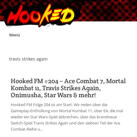
Skip
Menü
to
content
Unterstützt Hooked!
travis strikes again
Exklusiv für Supporter*innen
Hooked FM #204 – Ace Combat 7, Mortal
Kombat 11, Travis Strikes Again,
Impressum
Onimusha, Star Wars & mehr!
Hooked FM Folge 204 ist am Start: Wir reden über die
Jobs
Gameplay-Enthüllung von Mortal Kombat 11, über EA, die mal
wieder ein Star Wars-Spiel abbrechen, über das brandneue
Switch-Spiel Travis Strikes Again und den siebten Teil der Ace
Discord
Combat-Reihe u...