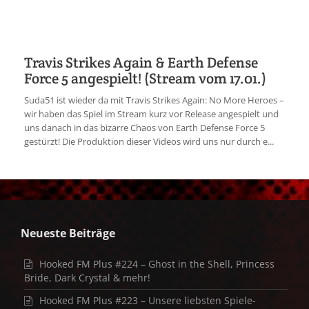
Travis Strikes Again & Earth Defense
Force 5 angespielt! (Stream vom 17.01.)
Suda51 ist wieder da mit Travis Strikes Again: No More Heroes –
wir haben das Spiel im Stream kurz vor Release angespielt und
uns danach in das bizarre Chaos von Earth Defense Force 5
gestürzt! Die Produktion dieser Videos wird uns nur durch e...
Neueste Beiträge
Hooked FM Plus #224 – Ghost in the Shell, Princess
Bride, Dark Crystal & mehr!
Hooked FM Plus #223 – Unsere liebsten Spiele-