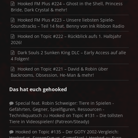
Hooked FM Plus #224 – Ghost in the Shell, Princess
Bride, Dark Crystal & mehr!
Hooked FM Plus #223 – Unsere liebsten Spiele-
Soundtracks – Teil 14 feat. Benny von Ink Ribbon Radio
Hooked on Topic #222 – Rückblick aufs 1. Halbjahr
2026!
Dark Souls 2 Sunken King DLC – Early Access auf alle
4 Folgen!
Hooked on Topic #221 – David & Robin über
Backrooms, Obsession, He-Man & mehr!
Das hat euch gehooked
Special feat. Robin Schweiger: Tiere in Spielen -
Gefährten, Gegner, Spielfiguren, Ressourcen -
Technikquatsch
zu
Hooked on Topic #131 – Die tollsten
Tiere in Videospielen! (Patreon/Steady)
Hooked on Topic #135 – Der GOTY 2002-Vergleich:
Hooked vs. ScreenFun vs. GameStar! | Hooked
zu
Eure