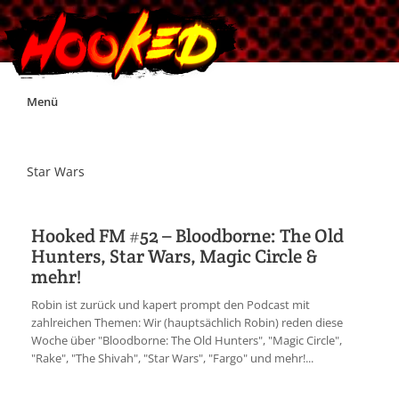
Skip
Menü
to
content
Unterstützt Hooked!
Star Wars
Exklusiv für Supporter*innen
Hooked FM #52 – Bloodborne: The Old
Hunters, Star Wars, Magic Circle &
Impressum
mehr!
Robin ist zurück und kapert prompt den Podcast mit
Jobs
zahlreichen Themen: Wir (hauptsächlich Robin) reden diese
Woche über "Bloodborne: The Old Hunters", "Magic Circle",
"Rake", "The Shivah", "Star Wars", "Fargo" und mehr!...
Discord