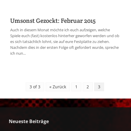
Umsonst Gezockt: Februar 2015
Auch in diesem Monat möchte ich euch aufzeigen, welche
Spiele euch (fast) kostenlos hinterher geworfen werden und ob
es sich tatsächlich lohnt, sie auf eure Festplatte zu ziehen.
Nachdem dies in der ersten Folge oft gefordert wurde, spreche
ich nun...
3 of 3
« Zurück
1
2
3
Neueste Beiträge